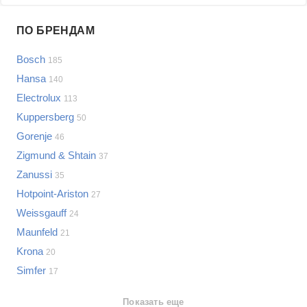
Проблемы по производителям
ПО БРЕНДАМ
Выберите...
Bosch
185
Samsung
Hansa
140
LG
Electrolux
113
Sony
Kuppersberg
Bosch
50
Asus
Gorenje
46
Lenovo
Показать еще
Zigmund & Shtain
37
Philips
Zanussi
Проблемы по категориям
35
Apple
Hotpoint-Ariston
27
Indesit
Варочные панели
Weissgauff
24
JBL
Сотовые телефоны
Maunfeld
21
Телевизоры
Krona
20
Стиральные машины
Simfer
17
Планшеты
Ноутбуки
Показать еще