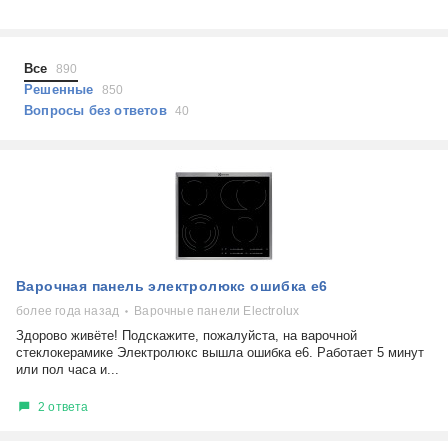
Холодильники
Показать еще
Микроволновые печи
Проблемы по тегам
Посудомоечные машины
Все
890
Наушники
Выберите...
Решенные
850
Пылесосы
Вопросы без ответов
40
не включается
стоимость замены
не заряжается
самопроизвольное выключение
возможность ремонта
самостоятельный ремонт
Показать еще
консультация
Варочная панель электролюкс ошибка е6
выдает ошибку
плохо работает
более года назад
Варочные панели Electrolux
решение проблемы
Здорово живёте! Подскажите, пожалуйста, на варочной
стеклокерамике Электролюкс вышла ошибка е6. Работает 5 минут
или пол часа и...
2 ответа