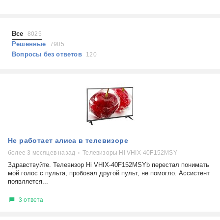
Холодильники
Показать еще
Микроволновые печи
Проблемы по тегам
Посудомоечные машины
Все
8025
Наушники
Выберите...
Решенные
7905
Пылесосы
Вопросы без ответов
120
не включается
стоимость замены
не заряжается
самопроизвольное выключение
возможность ремонта
самостоятельный ремонт
Показать еще
консультация
Не работает алиса в телевизоре
выдает ошибку
плохо работает
более 3 месяцев назад
Телевизоры Hi VHIX-40F152MSY
решение проблемы
Здравствуйте. Телевизор Hi VHIX-40F152MSYb перестал понимать
мой голос с пульта, пробовал другой пульт, не помогло. Ассистент
появляется...
3 ответа