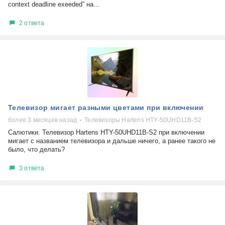
context deadline exeeded” на...
2 ответа
Телевизор мигает разными цветами при включении
более 3 месяцев назад
Телевизоры Hartens HTY-50UHD11B-S2
Салютики. Телевизор Hartens HTY-50UHD11B-S2 при включении
мигает с названием телевизора и дальше ничего, а ранее такого не
было, что делать?
3 ответа