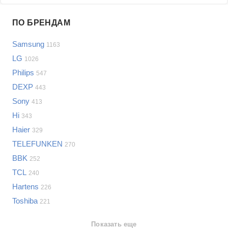
Проблемы по производителям
ПО БРЕНДАМ
Выберите...
Samsung
1163
Samsung
LG
1026
LG
Philips
547
Sony
DEXP
Bosch
443
Asus
Sony
413
Lenovo
Показать еще
Hi
343
Philips
Haier
Проблемы по категориям
329
Apple
TELEFUNKEN
270
Indesit
Телевизоры
BBK
252
JBL
Сотовые телефоны
TCL
240
Телевизоры
Hartens
226
Стиральные машины
Toshiba
221
Планшеты
Ноутбуки
Показать еще