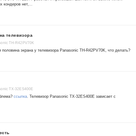
 кондеров нет,...
на телевизора
sonic TH-R42PV70K
я половина экрана у телевизора Panasonic TH-R42PV70K, что делать?
sonic TX-32ES400E
облема?
ссылка
. Телевизор Panasonic TX-32ES400E зависает с
есть