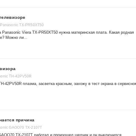
 телевизоре
 Panasonic TX-PR50XT50
а Panasonic Viera TX-PR50XT50 нужна материнская плата. Какая родная
е? Можно ли...
евизора
sonic TH-42PV50R
TH-42PV50R плазма, засветка красным, захожу в тест экрана в сервисно
чается причина
sonic GAOO70 TX-2107T
GAOO70 TX-2107T работал и произошел шелчек и он выключился.