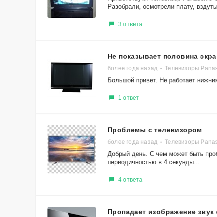
Разобрали, осмотрели плату, вздутых
3 ответа
Не показывает половина экра
более года назад
Телевизоры Pana
Большой привет. Не работает нижни
1 ответ
Проблемы с телевизором
более года назад
Телевизоры Pana
Добрый день. С чем может быть пр
периодичностью в 4 секунды...
4 ответа
Пропадает изображение звук 