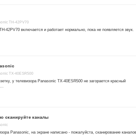
sonic TH-42PV70
TH-42PV70 включается и работает нормально, пока не появляется звук.
asonic
sonic TX-40ESR500
зетку, у телевизора Panasonic TX-40ESR500 не загорается красный
..
но сканируйте каналы
onic
зора Panasonic, на экране написано - пожалуйста, сканирование каналов