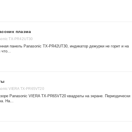
асоник плазма
sonic TX-PR42UT30
нная панель Panasonic TX-PR42UT30, индикатор дежурки не горит и на
 что...
ты
sonic VIERA TX-PR65VT20
зоре Panasonic VIERA TX-PR65VT20 квадраты на экране. Периодически
а. На...