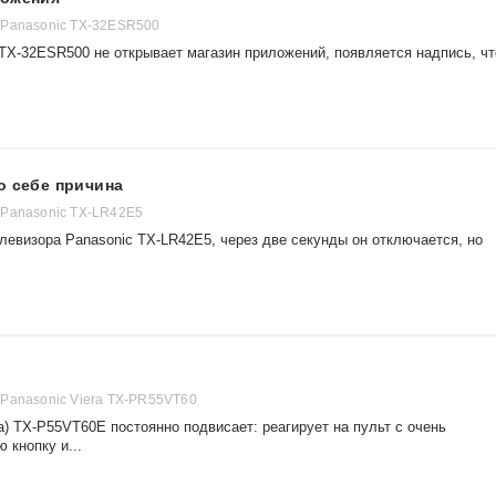
 Panasonic TX-32ESR500
 TX-32ESR500 не открывает магазин приложений, появляется надпись, чт
о себе причина
 Panasonic TX-LR42E5
левизора Panasonic TX-LR42E5, через две секунды он отключается, но
Panasonic Viera TX-PR55VT60
а) TX-P55VT60E постоянно подвисает: реагирует на пульт с очень
 кнопку и...