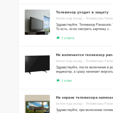
Телевизор уходит в защиту
более года назад
Телевизоры Pana
Здравствуйте. Телевизор Panasonic 
То есть, если смотреть картинку с...
2 ответа
Не включается телевизор pan
более года назад
Телевизоры Pana
Здравствуйте, после включения в ро
индикатор, а сразу начинает моргать.
1 ответ
На экране телевизора написа
более года назад
Телевизоры Panas
Здравствуйте, при включении телеви