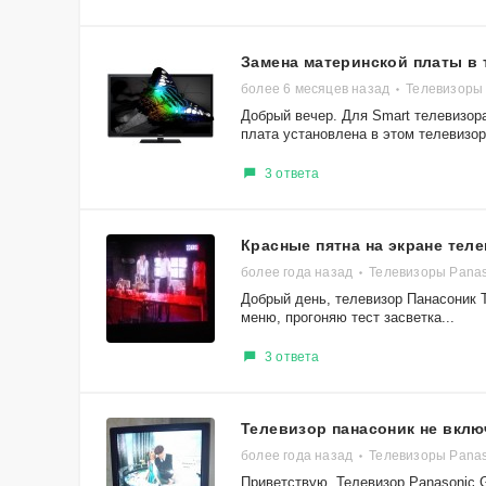
Замена материнской платы в
более 6 месяцев назад
Телевизоры
Добрый вечер. Для Smart телевизор
плата установлена в этом телевизор
3 ответа
Красные пятна на экране тел
более года назад
Телевизоры Pana
Добрый день, телевизор Панасоник 
меню, прогоняю тест засветка...
3 ответа
Телевизор панасоник не вклю
более года назад
Телевизоры Pana
Приветствую. Телевизор Panasonic 