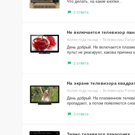
Что делать, на какие кнопки...
2 ответа
Не включается телевизор пан
более года назад
Телевизоры Pana
День добрый. Не включается плазме
пульт не реагирует, какова причина и
2 ответа
На экране телевизора квадра
более года назад
Телевизоры Pana
День добрый. На плазменном телеви
пропадают, а потом появляются снов
3 ответа
Завис телевизор панасоник