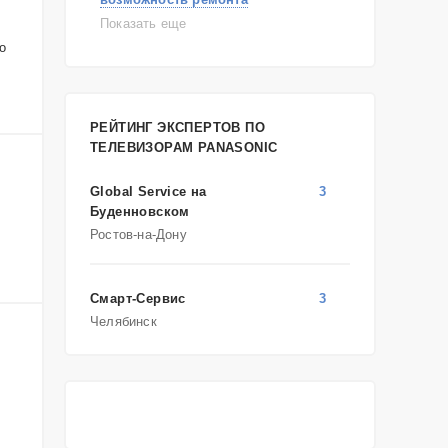
самостоятельный ремонт
Показать еще
о
консультация
выдает ошибку
плохо работает
решение проблемы
РЕЙТИНГ ЭКСПЕРТОВ ПО
ТЕЛЕВИЗОРАМ PANASONIC
Global Service на
3
Буденновском
Ростов-на-Дону
Смарт-Сервис
3
Челябинск