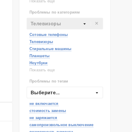
Lenovo
Показать еще
Philips
Проблемы по категориям
Apple
Indesit
Телевизоры
JBL
Сотовые телефоны
Телевизоры
Стиральные машины
Планшеты
Ноутбуки
Холодильники
Показать еще
Микроволновые печи
Проблемы по тегам
Посудомоечные машины
Наушники
Выберите...
Пылесосы
не включается
стоимость замены
не заряжается
самопроизвольное выключение
возможность ремонта