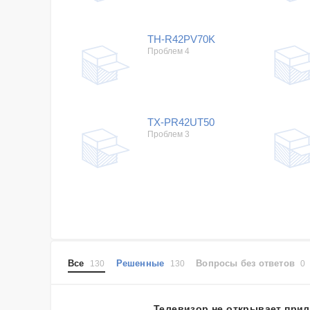
TH-R42PV70K
Проблем 4
TX-PR42UT50
Проблем 3
Все
Решенные
Вопросы без ответов
130
130
0
Телевизор не открывает при