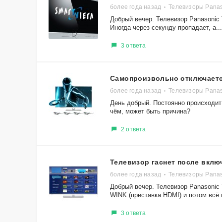
более года назад
Телевизоры Pana
Добрый вечер. Телевизор Panasonic 
Иногда через секунду пропадает, а...
3 ответа
Самопроизвольно отключаетс
более года назад
Телевизоры Pana
День добрый. Постоянно происходит
чём, может быть причина?
2 ответа
Телевизор гаснет после вклю
более года назад
Телевизоры Pana
Добрый вечер. Телевизор Panasonic
WINK (приставка HDMI) и потом всё г
3 ответа