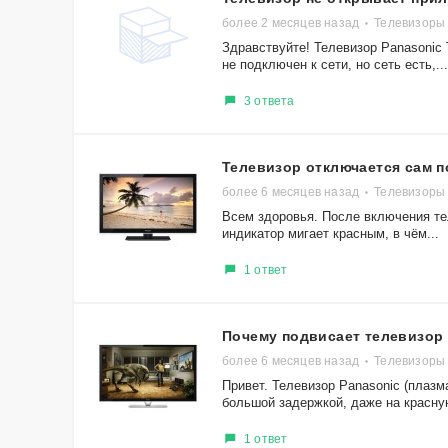
более 2 месяцев назад
Телевизоры
Здравствуйте! Телевизор Panasonic
не подключен к сети, но сеть есть,...
3 ответа
Телевизор отключается сам п
более 6 месяцев назад
Телевизоры
Всем здоровья. После включения те
индикатор мигает красным, в чём...
1 ответ
Почему подвисает телевизор
более 6 месяцев назад
Телевизоры 
Привет. Телевизор Panasonic (плазм
большой задержкой, даже на красную
1 ответ