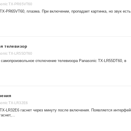
sonic TX-PR65VT60
TX-PR65VT60, плазма. При включении, пропадает картинка, но звук есть
я телевизор
sonic TX-LR55DT60
 самопроизвольное отключение телевизора Panasonic TX-LR55DT60, в
чения
sonic TX-LR32E6
 TX-LR32E6 гаснет через минуту после включения. Появляется интерфей
аснет,...