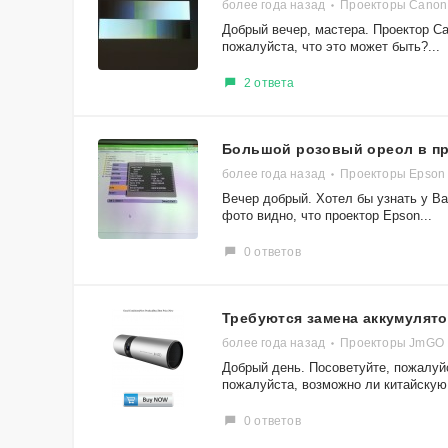
более года назад
Проекторы Canon
Добрый вечер, мастера. Проектор C
пожалуйста, что это может быть?...
2 ответа
Большой розовый ореол в пр
более года назад
Проекторы Epson 
Вечер добрый. Хотел бы узнать у Ва
фото видно, что проектор Epson...
0 ответов
Требуются замена аккумулято
более года назад
Проекторы JmGO
Добрый день. Посоветуйте, пожалуй
пожалуйста, возможно ли китайскую.
0 ответов