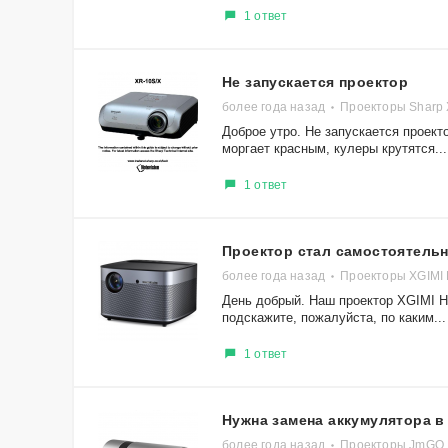
1 ответ
Не запускается проектор
более года назад
Проекторы Sharp
Доброе утро. Не запускается проект
моргает красным, кулеры крутятся...
1 ответ
Проектор стал самостоятель
более года назад
Проекторы XGIMI
День добрый. Наш проектор XGIMI H
подскажите, пожалуйста, по каким...
1 ответ
Нужна замена аккумулятора в
более года назад
Проекторы JmGO