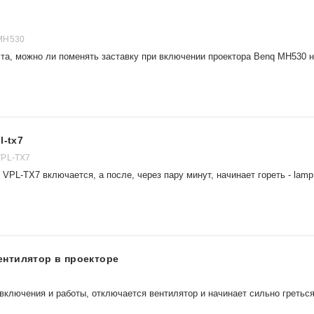
MH530
та, можно ли поменять заставку при включении проектора Benq MH530 
l-tx7
VPL-TX7
VPL-TX7 включается, а после, через пару минут, начинает гореть - lamp
нтилятор в проекторе
включения и работы, отключается вентилятор и начинает сильно гретьс