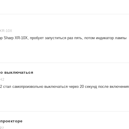
 XR-10X
ор Sharp XR-10X, пробует запуститься раз пять, потом индикатор лампы
но выключаться
 H2
2 стал самопроизвольно выключаться через 20 секунд после включения
 проекторе
 P2