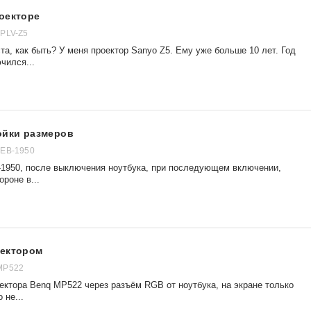
оекторе
 PLV-Z5
а, как быть? У меня проектор Sanyo Z5. Ему уже больше 10 лет. Год
чился...
ойки размеров
 EB-1950
-1950, после выключения ноутбука, при последующем включении,
роне в...
оектором
MP522
ектора Benq MP522 через разъём RGB от ноутбука, на экране только
 не...