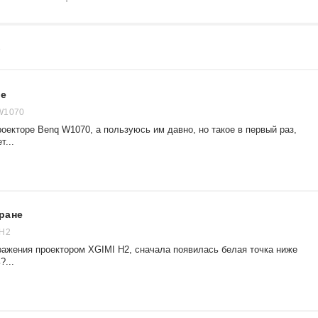
8
ре
W1070
оекторе Benq W1070, а пользуюсь им давно, но такое в первый раз,
т...
ране
 H2
ражения проектором XGIMI H2, сначала появилась белая точка ниже
?...