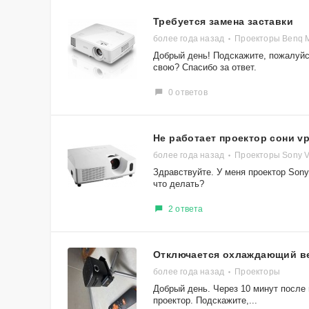
Требуется замена заставки
более года назад
Проекторы Benq 
Добрый день! Подскажите, пожалуйс
свою? Спасибо за ответ.
0 ответов
Не работает проектор сони vp
более года назад
Проекторы Sony 
Здравствуйте. У меня проектор Sony 
что делать?
2 ответа
Отключается охлаждающий ве
более года назад
Проекторы
Добрый день. Через 10 минут после 
проектор. Подскажите,...