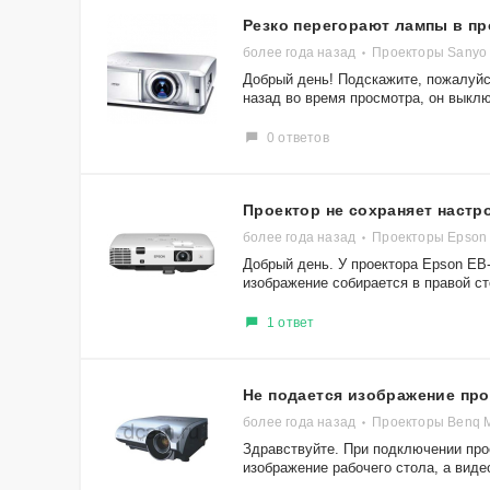
Резко перегорают лампы в пр
более года назад
Проекторы Sanyo
Добрый день! Подскажите, пожалуйст
назад во время просмотра, он выклю
0 ответов
Проектор не сохраняет настр
более года назад
Проекторы Epson
Добрый день. У проектора Epson EB
изображение собирается в правой сто
1 ответ
Не подается изображение пр
более года назад
Проекторы Benq 
Здравствуйте. При подключении про
изображение рабочего стола, а видео