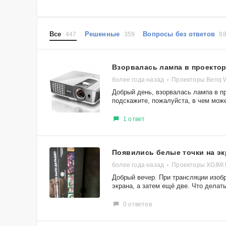
Все
Решенные
Вопросы без ответов
447
359
8
Взорвалась лампа в проекто
более года назад
Проекторы Benq 
Добрый день, взорвалась лампа в пр
подскажите, пожалуйста, в чем може
1 ответ
Появились белые точки на эк
более года назад
Проекторы XGIMI
Добрый вечер. При трансляции изоб
экрана, а затем ещё две. Что делать
0 ответов