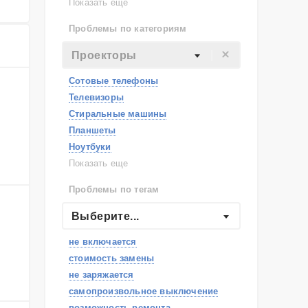
Lenovo
Показать еще
Philips
Проблемы по категориям
Apple
Indesit
Проекторы
JBL
Сотовые телефоны
Телевизоры
Стиральные машины
Планшеты
Ноутбуки
Холодильники
Показать еще
Микроволновые печи
Проблемы по тегам
Посудомоечные машины
Наушники
Выберите...
Пылесосы
не включается
стоимость замены
не заряжается
самопроизвольное выключение
возможность ремонта