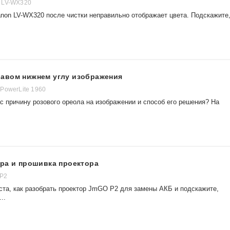
 LV-WX320
anon LV-WX320 после чистки неправильно отображает цвета. Подскажите
авом нижнем углу изображения
PowerLite 1960
с причину розового ореола на изображении и способ его решения? На
ра и прошивка проектора
 P2
ста, как разобрать проектор JmGO P2 для замены АКБ и подскажите,
..