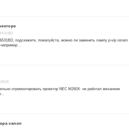
оекторе
H6531BD
6531BD, подскажите, пожалуйста, можно ли заменить лампу p-vip osram
 например...
M260X
ельно отремонтировать проектор NEC M260X: не работал механизм
...
тора canon