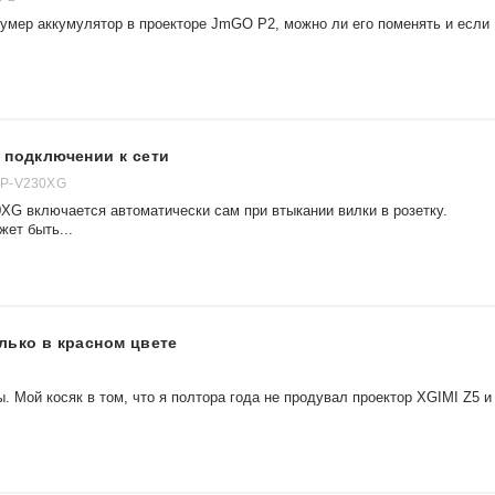
 умер аккумулятор в проекторе JmGO P2, можно ли его поменять и если
 подключении к сети
NP-V230XG
XG включается автоматически сам при втыкании вилки в розетку.
жет быть...
лько в красном цвете
. Мой косяк в том, что я полтора года не продувал проектор XGIMI Z5 и