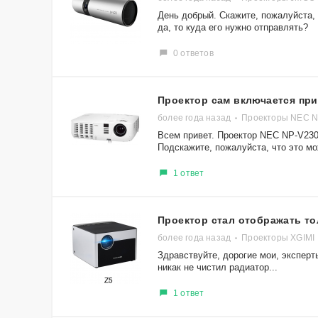
День добрый. Скажите, пожалуйста,
да, то куда его нужно отправлять?
0 ответов
Проектор сам включается при
более года назад
Проекторы NEC 
Всем привет. Проектор NEC NP-V230
Подскажите, пожалуйста, что это мо
1 ответ
Проектор стал отображать то
более года назад
Проекторы XGIMI
Здравствуйте, дорогие мои, эксперты
никак не чистил радиатор...
1 ответ