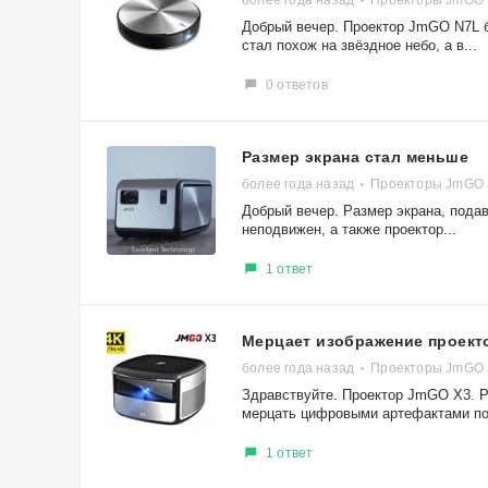
более года назад
Проекторы JmGO
Добрый вечер. Проектор JmGO N7L бы
стал похож на звёздное небо, а в...
0 ответов
Размер экрана стал меньше
более года назад
Проекторы JmGO 
Добрый вечер. Размер экрана, пода
неподвижен, а также проектор...
1 ответ
Мерцает изображение проект
более года назад
Проекторы JmGO
Здравствуйте. Проектор JmGO X3. Ро
мерцать цифровыми артефактами по.
1 ответ