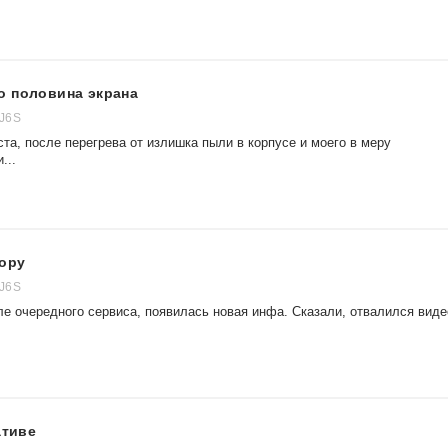
о половина экрана
J6S
та, после перегрева от излишка пыли в корпусе и моего в меру
...
тору
J6S
ле очередного сервиса, появилась новая инфа. Сказали, отвалился виде
ативе