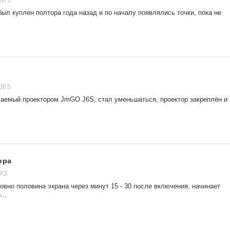
 N7L
л куплен полтора года назад и по началу появлялись точки, пока не
J6S
ваемый проектором JmGO J6S, стал уменьшаться, проектор закреплён и
ора
 X3
вно половина экрана через минут 15 - 30 после включения, начинает
..