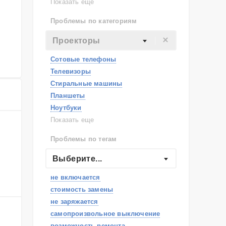
Lenovo
Показать еще
Philips
Проблемы по категориям
Apple
Indesit
Проекторы
JBL
Сотовые телефоны
Телевизоры
Стиральные машины
Планшеты
Ноутбуки
Холодильники
Показать еще
Микроволновые печи
Проблемы по тегам
Посудомоечные машины
Наушники
Выберите...
Пылесосы
не включается
стоимость замены
не заряжается
самопроизвольное выключение
возможность ремонта