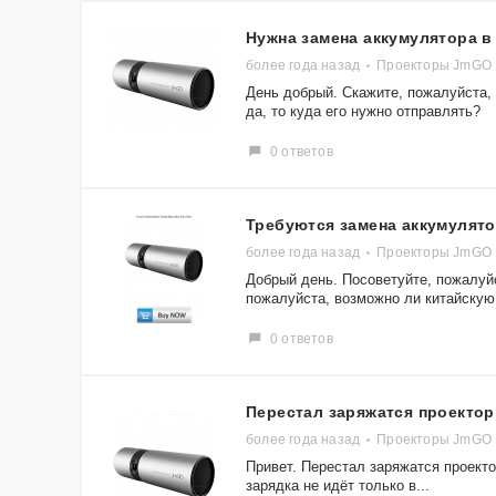
Нужна замена аккумулятора в
более года назад
Проекторы JmGO
День добрый. Скажите, пожалуйста,
да, то куда его нужно отправлять?
0 ответов
Требуются замена аккумулято
более года назад
Проекторы JmGO
Добрый день. Посоветуйте, пожалуй
пожалуйста, возможно ли китайскую.
0 ответов
Перестал заряжатся проекто
более года назад
Проекторы JmGO
Привет. Перестал заряжатся проекто
зарядка не идёт только в...