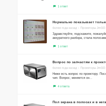
1 ответ
Нормально показывает тольк
более года назад
Проекторы JmGO 
Здравствуйте, подскажите, пожалуйс
аккуратного разбора, стала полосами
1 ответ
Вопрос по запчастям к проек
более года назад
Проекторы JmGO 
Ниже есть вопрос по проектору. Пос
чип. Вопрос; меняется он...
4 ответа
Пол экрана в полосах и в нег