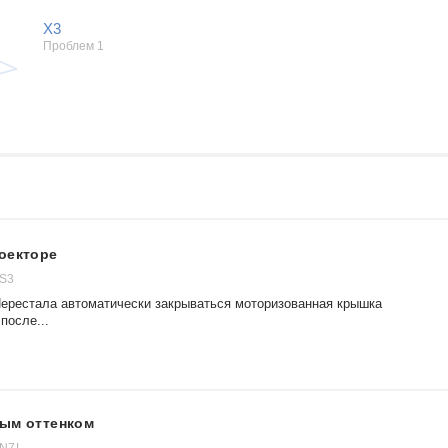
X3
Проблем 1
оекторе
 S3
ерестала автоматически закрываться моторизованная крышка
после...
вым оттенком