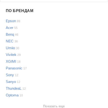
Проблемы по производителям
ПО БРЕНДАМ
Выберите...
Epson
99
Samsung
Acer
55
LG
Benq
46
Sony
NEC
Bosch
36
Asus
Umiio
30
Lenovo
Показать еще
Vivitek
29
Philips
XGIMI
Проблемы по категориям
18
Apple
Panasonic
17
Indesit
Проекторы
Sony
12
JBL
Сотовые телефоны
Sanyo
12
Телевизоры
ThundeaL
12
Стиральные машины
Optoma
10
Планшеты
Ноутбуки
Показать еще