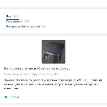
Холодильники
Показать еще
Микроволновые печи
Проблемы по тегам
Посудомоечные машины
Все
447
Наушники
Выберите...
Решенные
359
Пылесосы
Вопросы без ответов
88
не включается
стоимость замены
не заряжается
самопроизвольное выключение
возможность ремонта
самостоятельный ремонт
Показать еще
консультация
На проекторе не работает автофокус
выдает ошибку
плохо работает
более года назад
Проекторы XGIMI H3
решение проблемы
Привет. Произошла расфокусировка проектора XGIMI H3. Трапеция
не выходит в чёткое изображение, а брос в заводские настройки
ничего не...
1 ответ