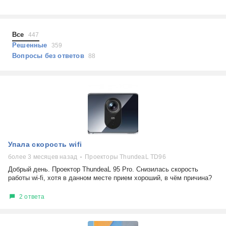
Холодильники
Показать еще
Микроволновые печи
Проблемы по тегам
Посудомоечные машины
Все
447
Наушники
Выберите...
Решенные
359
Пылесосы
Вопросы без ответов
88
не включается
стоимость замены
не заряжается
самопроизвольное выключение
возможность ремонта
самостоятельный ремонт
Показать еще
консультация
Упала скорость wifi
выдает ошибку
плохо работает
более 3 месяцев назад
Проекторы ThundeaL TD96
решение проблемы
Добрый день. Проектор ThundeaL 95 Pro. Снизилась скорость
работы wi-fi, хотя в данном месте прием хороший, в чём причина?
2 ответа