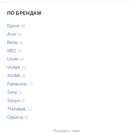
Проблемы по производителям
ПО БРЕНДАМ
Выберите...
Epson
99
Samsung
Acer
55
LG
Benq
46
Sony
NEC
Bosch
36
Asus
Umiio
30
Lenovo
Показать еще
Vivitek
29
Philips
XGIMI
Проблемы по категориям
18
Apple
Panasonic
17
Indesit
Проекторы
Sony
12
JBL
Сотовые телефоны
Sanyo
12
Телевизоры
ThundeaL
12
Стиральные машины
Optoma
10
Планшеты
Ноутбуки
Показать еще