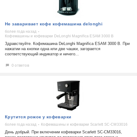
Не заваривает кофе кофемашина delonghi
более года назад
Кофемашины и кофеварки DeLonghi Magnifica ESAM 3000 B
Здравствуйте. Кофемашина DeLonghi Magnifica ESAM 3000 B. При
нажатии на кнопки одна или две чашки, загорается
соответствующий индикатор и ничего...
0 ответов
Крутится рожок у кофеварки
более года назад
Кофемашины и кофеварки Scarlett SC-CM33016
День добрый. При включении кофеварки Scarlett SC-CM33016,