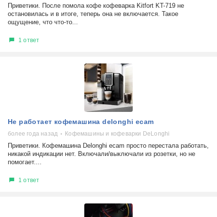
Приветики. После помола кофе кофеварка Kitfort KT-719 не
остановилась и в итоге, теперь она не включается. Такое
ощущение, что что-то...
1 ответ
Не работает кофемашина delonghi ecam
более года назад
Кофемашины и кофеварки DeLonghi
Приветики. Кофемашина Delonghi ecam просто перестала работать,
никакой индикации нет. Включали/выключали из розетки, но не
помогает....
1 ответ