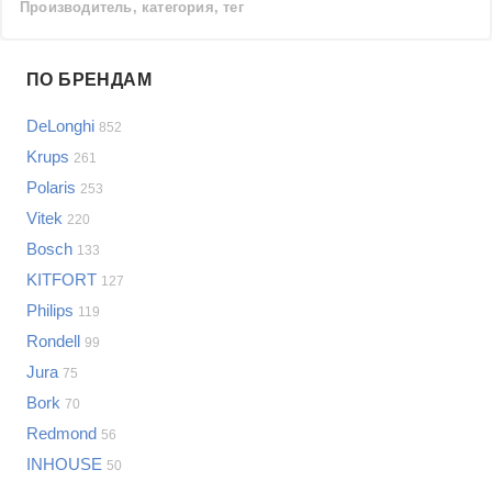
Производитель, категория, тег
Проблемы по производителям
ПО БРЕНДАМ
Выберите...
DeLonghi
852
Samsung
Krups
261
LG
Polaris
253
Sony
Vitek
Bosch
220
Asus
Bosch
133
Lenovo
Показать еще
KITFORT
127
Philips
Philips
Проблемы по категориям
119
Apple
Rondell
99
Indesit
Кофемашины и кофеварки
Jura
75
JBL
Сотовые телефоны
Bork
70
Телевизоры
Redmond
56
Стиральные машины
INHOUSE
50
Планшеты