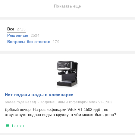
Ноутбуки
Показать еще
Холодильники
Показать еще
Микроволновые печи
Проблемы по тегам
Посудомоечные машины
Все
2713
Наушники
Выберите...
Решенные
2534
Пылесосы
Вопросы без ответов
179
не включается
стоимость замены
не заряжается
самопроизвольное выключение
возможность ремонта
самостоятельный ремонт
Показать еще
консультация
Нет подачи воды в кофеварке
выдает ошибку
плохо работает
более года назад
Кофемашины и кофеварки Vitek VT-1502
решение проблемы
Добрый вечер. Нагрев кофеварки Vitek VT-1502 идёт, но
отсутствует подача воды в кружку, а чём может быть дело?
1 ответ