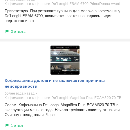
Кофемашины и кофеварки De’Longhi ESAM 6700 PrimaDonna Avant
Приветствую. При установке кувшина для молока в кофемашину
De’Longhi ESAM 6700, появляется постоянно надпись - идет
подготовка и нет...
3 ответа
Кофемашина делонги не включается причины
неисправности
более года назад
Кофемашины и кофеварки De’Longhi Magnifica Plus ECAM320.70.TB
Салам. Кофемашина De’Longhi Magnifica Plus ECAM320.70.TB в
эксплуатации меньше года. Начала требовать очистку от накипи.
Очистку откладывали. Через...
1 ответ