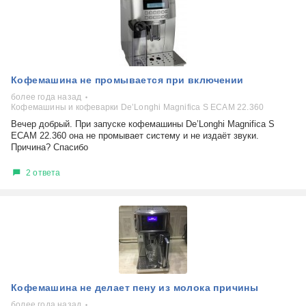
Кофемашина не промывается при включении
более года назад
Кофемашины и кофеварки De’Longhi Magnifica S ECAM 22.360
Вечер добрый. При запуске кофемашины De’Longhi Magnifica S
ECAM 22.360 она не промывает систему и не издаёт звуки.
Причина? Спасибо
2 ответа
Кофемашина не делает пену из молока причины
более года назад