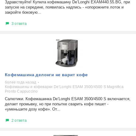
Здравствуйте! Купила кофемашину De’Longhi EXAM440.55.BG, при
запуске на середине, появилась надпись - «опорожните лоток и
закройте боковую...
3 ответа
Кофемашина делонги не варит кофе
более года назад
Кофемашины и кофеварки De’Longhi ESAM 3500/4500 S Magnifica
Pronto Cappuccino
Салютики. Кофемашинка De’Longhi ESAM 3500/4500 S включается,
делает промывку, но при попытке сварить кофе пишет -
«уменьшите дозу кофе». От...
2 ответа