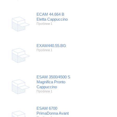
Холодильники
Показать еще
Микроволновые печи
Проблемы по тегам
Посудомоечные машины
ECAM 44.664 B
Eletta Cappuccino
Наушники
Выберите...
Проблем 1
Пылесосы
не включается
стоимость замены
не заряжается
EXAM440.55.BG
самопроизвольное выключение
Проблем 1
возможность ремонта
самостоятельный ремонт
Показать еще
консультация
выдает ошибку
ESAM 3500/4500 S
плохо работает
Magnifica Pronto
Cappuccino
решение проблемы
Проблем 1
ESAM 6700
PrimaDonna Avant