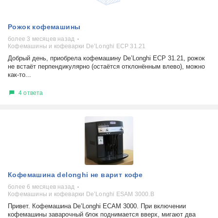
Рожок кофемашины
более 3 месяцев назад
Кофемашины и кофеварки De’Longhi ECP 31.21
Добрый день, приобрела кофемашину De’Longhi ECP 31.21, рожок
не встаёт перпендикулярно (остаётся отклонённым влево), можно
как-то...
4 ответа
Кофемашина delonghi не варит кофе
более 6 месяцев назад
Кофемашины и кофеварки De’Longhi ESAM 3000.B
Привет. Кофемашина De’Longhi ECAM 3000. При включении
кофемашины заварочный блок поднимается вверх, мигают два