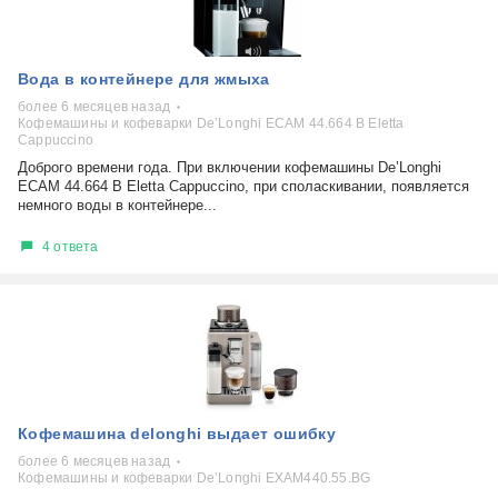
Вода в контейнере для жмыха
более 6 месяцев назад
Кофемашины и кофеварки De’Longhi ECAM 44.664 B Eletta
Cappuccino
Доброго времени года. При включении кофемашины De’Longhi
ECAM 44.664 B Eletta Cappuccino, при споласкивании, появляется
немного воды в контейнере...
4 ответа
Кофемашина delonghi выдает ошибку
более 6 месяцев назад
Кофемашины и кофеварки De’Longhi EXAM440.55.BG