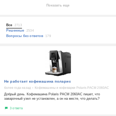
Ноутбуки
Показать еще
Холодильники
Показать еще
Микроволновые печи
Проблемы по тегам
Посудомоечные машины
Все
2713
Наушники
Выберите...
Решенные
2534
Пылесосы
Вопросы без ответов
179
не включается
стоимость замены
не заряжается
самопроизвольное выключение
возможность ремонта
самостоятельный ремонт
Показать еще
консультация
Не работает кофемашина поларис
выдает ошибку
плохо работает
более года назад
Кофемашины и кофеварки Polaris PACM 2060AC
решение проблемы
Добрый день. Кофемашина Polaris PACM 2060AC пишет, что
заварочный узел не установлен, а он на месте, что делать?
3 ответа