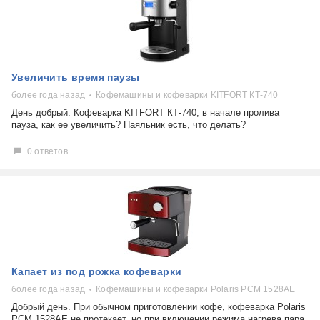
Увеличить время паузы
более года назад
Кофемашины и кофеварки KITFORT КТ-740
День добрый. Кофеварка KITFORT КТ-740, в начале пролива
пауза, как ее увеличить? Паяльник есть, что делать?
0 ответов
Капает из под рожка кофеварки
более года назад
Кофемашины и кофеварки Polaris PCM 1528AE
Добрый день. При обычном приготовлении кофе, кофеварка Polaris
PCM 1528AE не протекает, но при включении режима нагрева пара,