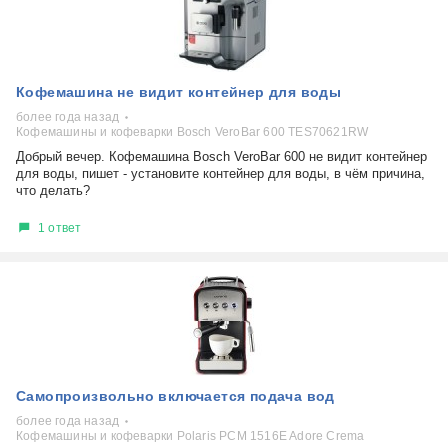
Кофемашина не видит контейнер для воды
более года назад
Кофемашины и кофеварки Bosch VeroBar 600 TES70621RW
Добрый вечер. Кофемашина Bosch VeroBar 600 не видит контейнер
для воды, пишет - установите контейнер для воды, в чём причина,
что делать?
1 ответ
Самопроизвольно включается подача вод
более года назад
Кофемашины и кофеварки Polaris PCM 1516E Adore Crema