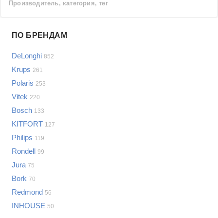
Производитель, категория, тег
Проблемы по производителям
ПО БРЕНДАМ
Выберите...
DeLonghi
852
Samsung
Krups
261
LG
Polaris
253
Sony
Vitek
Bosch
220
Asus
Bosch
133
Lenovo
Показать еще
KITFORT
127
Philips
Philips
Проблемы по категориям
119
Apple
Rondell
99
Indesit
Кофемашины и кофеварки
Jura
75
JBL
Сотовые телефоны
Bork
70
Телевизоры
Redmond
56
Стиральные машины
INHOUSE
50
Планшеты