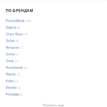
Проблемы по производителям
ПО БРЕНДАМ
Выберите...
PocketBook
310
Samsung
Digma
81
LG
Onyx Boox
74
Sony
TeXet
Bosch
30
Asus
Amazon
17
Lenovo
Показать еще
Gmini
17
Philips
Sony
Проблемы по категориям
14
Apple
Roverbook
13
Indesit
Электронные книги
Ritmix
13
JBL
Сотовые телефоны
Kobo
12
Телевизоры
Wexler
11
Стиральные машины
Prestigio
8
Планшеты
Ноутбуки
Показать еще