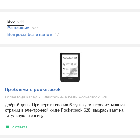
Холодильники
Показать еще
Микроволновые печи
Проблемы по тегам
Посудомоечные машины
Все
644
Наушники
Выберите...
Решенные
627
Пылесосы
Вопросы без ответов
17
не включается
стоимость замены
не заряжается
самопроизвольное выключение
возможность ремонта
самостоятельный ремонт
Показать еще
консультация
Проблема с pocketbook
выдает ошибку
плохо работает
более года назад
Электронные книги PocketBook 628
решение проблемы
Добрый день. При перетягивании бегунка для перелистывания
страниц в электронной книге Pocketbook 628, выбрасывает на
титульную страницу...
2 ответа