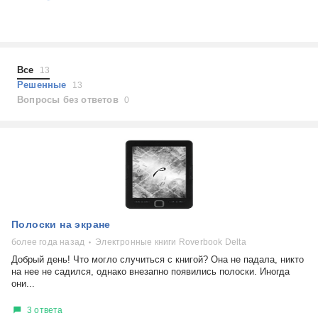
Холодильники
Показать еще
Микроволновые печи
Проблемы по тегам
Посудомоечные машины
Наушники
Выберите...
Все
13
Пылесосы
не включается
Решенные
13
Вопросы без ответов
0
стоимость замены
не заряжается
самопроизвольное выключение
возможность ремонта
самостоятельный ремонт
Показать еще
консультация
выдает ошибку
плохо работает
Полоски на экране
решение проблемы
более года назад
Электронные книги Roverbook Delta
Добрый день! Что могло случиться с книгой? Она не падала, никто
на нее не садился, однако внезапно появились полоски. Иногда
они...
3 ответа