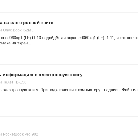
а на электронной книге
и Onyx Boox i62ML
 ed060xg1 (LF) t1-10 подойдёт ли экран ed060xg1 (LF) t1-11, и как понят
сылка на экран...
ь информацию в электронную книгу
и TeXet TB-156
в электронную книгу. При подключении к компьютеру - надпись. Файл ил
и PocketBook Pro 902