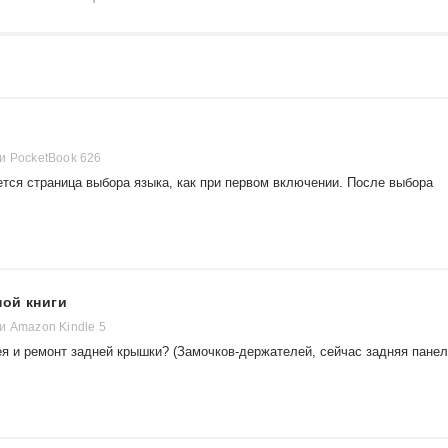
7
и PocketBook 626
ется страница выбора языка, как при первом включении. После выбора
ной книги
и Amazon Kindle 5
ея и ремонт задней крышки? (Замочков-держателей, сейчас задняя пане