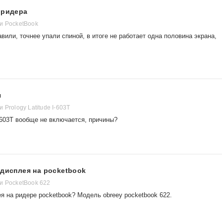
 ридера
и PocketBook
вили, точнее упали спиной, в итоге не работает одна половина экрана,
я
 Prology Latitude I-603T
I-603T вообще не включается, причины?
 дисплея на pocketbook
и PocketBook 622
я на ридере pocketbook? Модель obreey pocketbook 622.