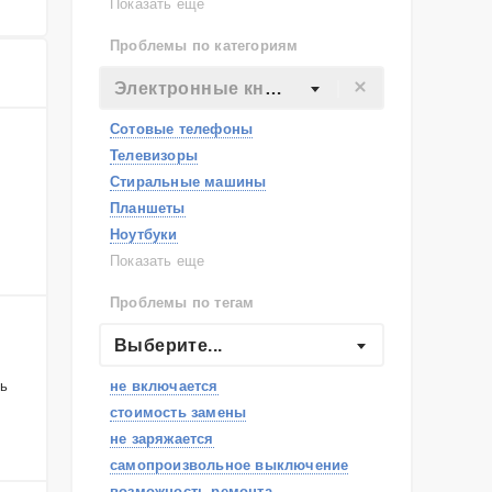
Lenovo
Показать еще
Philips
Проблемы по категориям
Apple
Indesit
Электронные книги
JBL
Сотовые телефоны
Телевизоры
Стиральные машины
Планшеты
Ноутбуки
Холодильники
Показать еще
Микроволновые печи
Проблемы по тегам
Посудомоечные машины
Наушники
Выберите...
Пылесосы
ль
не включается
стоимость замены
не заряжается
самопроизвольное выключение
возможность ремонта