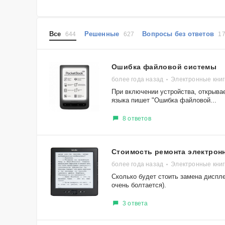
Все
Решенные
Вопросы без ответов
644
627
1
Ошибка файловой системы
более года назад
Электронные книг
При включении устройства, открыва
языка пишет "Ошибка файловой...
8 ответов
Стоимость ремонта электрон
более года назад
Электронные книг
Сколько будет стоить замена диспл
очень болтается).
3 ответа