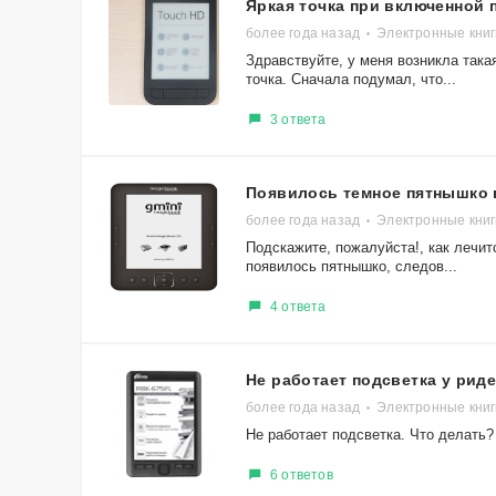
Яркая точка при включенной 
более года назад
Электронные книг
Здравствуйте, у меня возникла така
точка. Сначала подумал, что...
3 ответа
Появилось темное пятнышко в
более года назад
Электронные книг
Подскажите, пожалуйста!, как лечитс
появилось пятнышко, следов...
4 ответа
Не работает подсветка у рид
более года назад
Электронные книг
Не работает подсветка. Что делать?
6 ответов