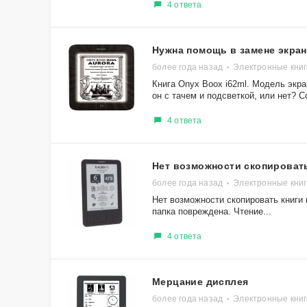
4 ответа
Нужна помощь в замене экран
более года назад
Электронные книг
Книга Onyx Boox i62ml. Модель экрана
он с тачем и подсветкой, или нет? С
4 ответа
Нет возможности скопироват
более года назад
Электронные книг
Нет возможности скопировать книги 
папка повреждена. Чтение...
4 ответа
Мерцание дисплея
более года назад
Электронные книг