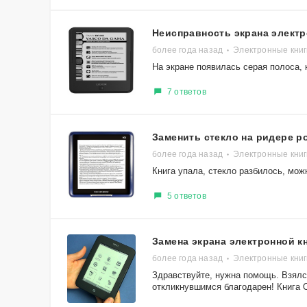
Неисправность экрана электр
более года назад
Электронные книг
На экране появилась серая полоса, 
7 ответов
Заменить стекло на ридере p
более года назад
Электронные книг
Книга упала, стекло разбилось, мож
5 ответов
Замена экрана электронной к
более года назад
Электронные книг
Здравствуйте, нужна помощь. Взялся
откликнувшимся благодарен! Книга O