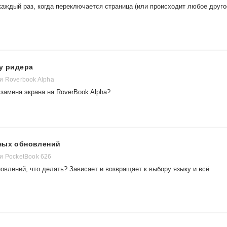
каждый раз, когда переключается страница (или происходит любое друго
 у ридера
и Roverbook Alpha
 замена экрана на RoverBook Alpha?
пных обновлений
и PocketBook 626
овлений, что делать? Зависает и возвращает к выбору языку и всё