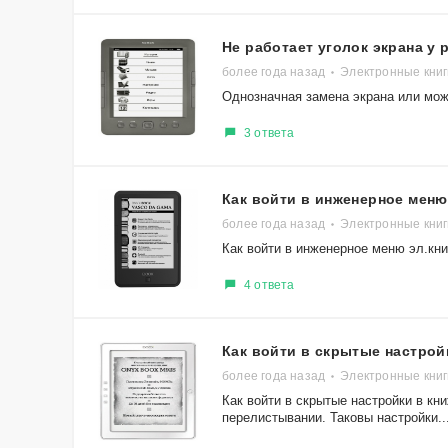
Не работает уголок экрана у 
более года назад
Электронные книг
Однозначная замена экрана или мож
3 ответа
Как войти в инженерное меню
более года назад
Электронные книг
Как войти в инженерное меню эл.кн
4 ответа
Как войти в скрытые настрой
более года назад
Электронные книг
Как войти в скрытые настройки в к
перелистывании. Таковы настройки..