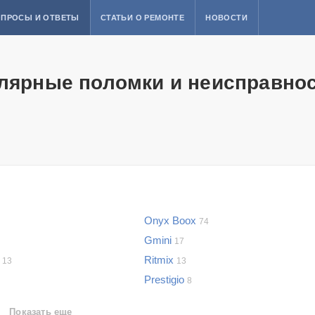
ПРОСЫ И ОТВЕТЫ
СТАТЬИ О РЕМОНТЕ
НОВОСТИ
улярные поломки и неисправно
Onyx Boox
74
Gmini
17
k
Ritmix
13
13
Prestigio
8
Показать еще