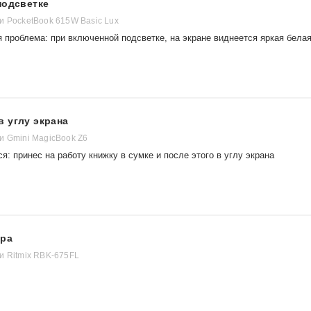
подсветке
и PocketBook 615W Basic Lux
я проблема: при включенной подсветке, на экране виднеется яркая бела
 углу экрана
и Gmini MagicBook Z6
я: принес на работу книжку в сумке и после этого в углу экрана
ера
и Ritmix RBK-675FL