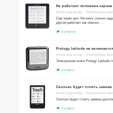
Не работает половина экрана
более года назад
Электронные книг
Сам экран цел. На книгу сильно нада
другая работает как обычно....
6 ответов
Prology latitude не включаетс
более года назад
Электронные книги
Электронная книга Prology Latitude 
4 ответа
Сколько будет стоить замена
более года назад
Электронные книг
Сколько будет стоить замена диспле
3 ответа