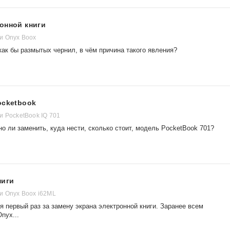
онной книги
и Onyx Boox
как бы размытых чернил, в чём причина такого явления?
ocketbook
и PocketBook IQ 701
но ли заменить, куда нести, сколько стоит, модель PocketBook 701?
ниги
и Onyx Boox i62ML
 первый раз за замену экрана электронной книги. Заранее всем
nyx...