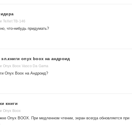
ридера
и TeXet TB-146
но, что-нибудь придумать?
 эл.книги onyx boox на андроид
и Onyx Boox Vasco Da Gama
иги Onyx Boox на Андроид?
ки книги
и Onyx Boox
нижке Onyx BOOX. При медленном чтении, экран всегда обновляется при
.