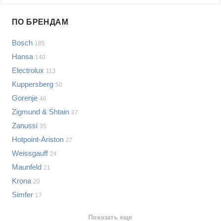
Проблемы по производителям
ПО БРЕНДАМ
Выберите...
Bosch
185
Samsung
Hansa
140
LG
Electrolux
113
Sony
Kuppersberg
Bosch
50
Asus
Gorenje
46
Lenovo
Показать еще
Zigmund & Shtain
37
Philips
Zanussi
Проблемы по категориям
35
Apple
Hotpoint-Ariston
27
Indesit
Варочные панели
Weissgauff
24
JBL
Сотовые телефоны
Maunfeld
21
Телевизоры
Krona
20
Стиральные машины
Simfer
17
Планшеты
Ноутбуки
Показать еще