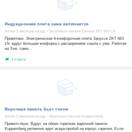
Индукционная плита сама включается
более 3 месяцев назад
Варочные панели Zanussi ZKT 663 LN
Приветики. Электрическая 4-конфорочная плита Занусси ZKT 663
LN: вдруг большая конфорка с расширением сошла с ума. Работая
на 3-ке, сама...
3 ответа
Варочная панель бьет током
более 3 месяцев назад
Варочные панели Kuppersberg
Приветствую. Вдруг, на обоих горелках варочной панели
Kuppersberg ритмично идет искра-пробой на корпус горелки. Если