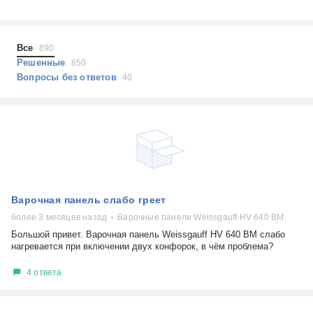
Холодильники
Показать еще
Микроволновые печи
Проблемы по тегам
Посудомоечные машины
Все
890
Наушники
Выберите...
Решенные
850
Пылесосы
Вопросы без ответов
40
не включается
стоимость замены
не заряжается
самопроизвольное выключение
возможность ремонта
самостоятельный ремонт
Показать еще
консультация
Варочная панель слабо греет
выдает ошибку
плохо работает
более 3 месяцев назад
Варочные панели Weissgauff HV 640 BM
решение проблемы
Большой привет. Варочная панель Weissgauff HV 640 BM слабо
нагревается при включении двух конфорок, в чём проблема?
4 ответа