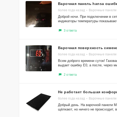
Варочная панель hansa ошибк
более года назад
Варочные панели
Доброй ночи. При подключении в сет
индикаторы температуры показывают
3 ответа
Варочная поверхность симен
более года назад
Варочные панели
Всем доброго времени суток! Газо
выдает ошибку E0, а после, через ми
2 ответа
Не работает большая конфор
более года назад
Варочные панели
Добрый день. На варочной панели M
щёлкают, но ничего не происходит, в