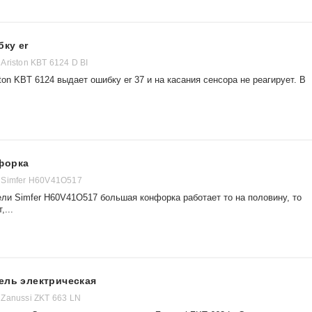
ку er
riston KBT 6124 D BI
on KBT 6124 выдает ошибку er 37 и на касания сенсора не реагирует. В
форка
 Simfer H60V41O517
ели Simfer H60V41O517 большая конфорка работает то на половину, то
...
ель электрическая
Zanussi ZKT 663 LN