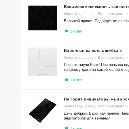
Взаимозаменяемость запчаст
более года назад
Варочные панели 
Большой привет. Подойдёт ли силов
1 ответ
Варочная панель ошибка е
более года назад
Варочные панели
Приветстсвую Всех! При попытке п
конфорку даже на самой малой мощн
1 ответ
Не горят индикаторы на варо
более года назад
Варочные панели
День добрый. Варочная панель Han
индикаторов для замены?
1 ответ