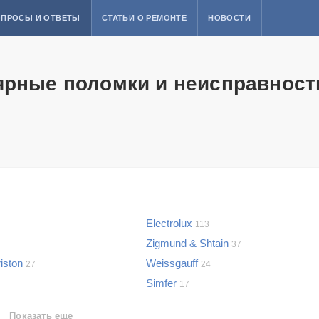
ПРОСЫ И ОТВЕТЫ
СТАТЬИ О РЕМОНТЕ
НОВОСТИ
ярные поломки и неисправности
Electrolux
113
Zigmund & Shtain
37
riston
Weissgauff
27
24
Simfer
17
Показать еще