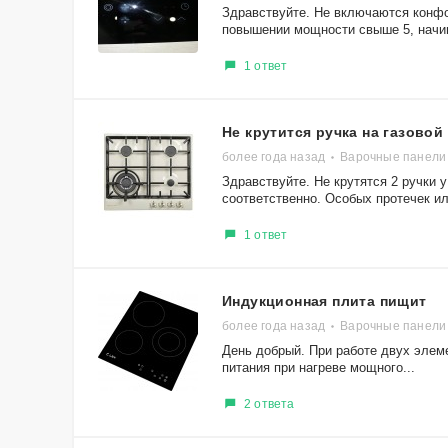
Здравствуйте. Не включаются конфор
повышении мощности свыше 5, начин
1 ответ
Не крутится ручка на газовой
более года назад
Варочные панели 
Здравствуйте. Не крутятся 2 ручки у
соответственно. Особых протечек ил
1 ответ
Индукционная плита пищит
более года назад
Варочные панели
День добрый. При работе двух элем
питания при нагреве мощного...
2 ответа