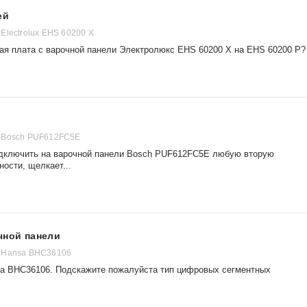
ей
Electrolux EHS 60200 X
ая плата с варочной панели Электролюкс EHS 60200 X на EHS 60200 P?
 Bosch PUF612FC5E
одключить на варочной панели Bosch PUF612FC5E любую вторую
ости, щелкает...
чной панели
 Hansa BHC36106
sa BHC36106. Подскажите пожалуйста тип цифровых сегментных