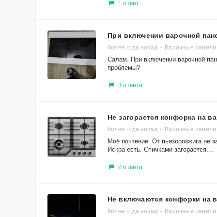
1 ответ
При включении варочной пан
более года назад
Варочные панели 
Салам. При включении варочной пане
проблемы?
3 ответа
Не загорается конфорка на в
более года назад
Варочные панели 
Моё почтение. От пьезорозжига не з
Искра есть. Спичками загорается....
2 ответа
Не включаются конфорки на 
более года назад
Варочные панели 