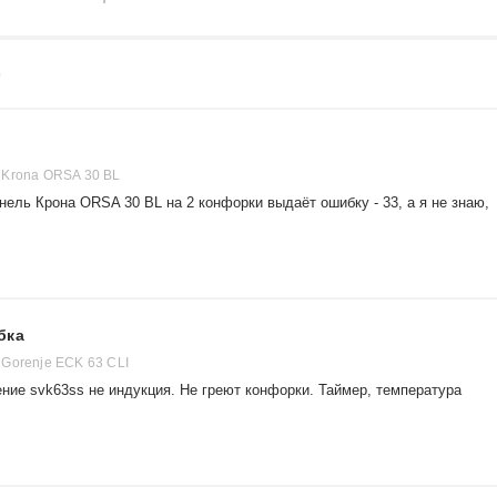
0
 Krona ORSA 30 BL
нель Крона ORSA 30 BL на 2 конфорки выдаёт ошибку - 33, а я не знаю,
бка
Gorenje ECK 63 CLI
ние svk63ss не индукция. Не греют конфорки. Таймер, температура