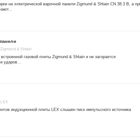
ки на электрической варочной панели Zigmund & Shtain CN 38.3 B, а пр
ают...
 панели
Zigmund & Shtain
 встроенной газовой плиты Zigmund & Shtain и не загорается
и ударов...
 LEX
ентов индукционной плиты LEX слышен писк импульсного источника