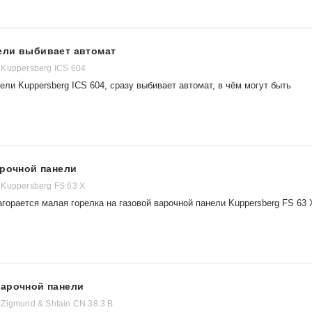
ели выбивает автомат
Kuppersberg ICS 604
ли Kuppersberg ICS 604, сразу выбивает автомат, в чём могут быть
арочной панели
Kuppersberg FS 63 X
агорается малая горелка на газовой варочной панели Kuppersberg FS 63 
варочной панели
Zigmund & Shtain CN 38.3 B