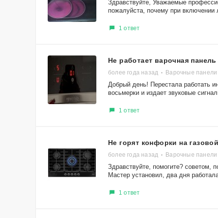
Здравствуйте, Уважаемые профессио
пожалуйста, почему при включении 
1 ответ
Не работает варочная панель
более года назад
Варочные панели 
Добрый день! Перестала работать и
восьмерки и издает звуковые сигналы
1 ответ
Не горят конфорки на газово
более года назад
Варочные панели
Здравствуйте, помогите? советом, 
Мастер установил, два дня работала
1 ответ