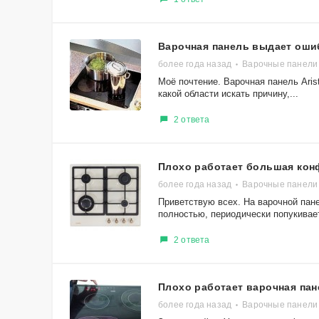
Варочная панель выдает ошиб
более года назад
Варочные панели A
Моё почтение. Варочная панель Arist
какой области искать причину,...
2 ответа
Плохо работает большая кон
более года назад
Варочные панели
Приветствую всех. На варочной пан
полностью, периодически попукивает,
2 ответа
Плохо работает варочная пан
более года назад
Варочные панели 