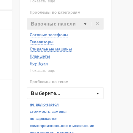
Lenovo
Показать еще
Philips
Проблемы по категориям
Apple
Indesit
Варочные панели
JBL
Сотовые телефоны
Телевизоры
Стиральные машины
Планшеты
Ноутбуки
Холодильники
Показать еще
Микроволновые печи
Проблемы по тегам
Посудомоечные машины
Наушники
Выберите...
Пылесосы
не включается
стоимость замены
не заряжается
самопроизвольное выключение
возможность ремонта