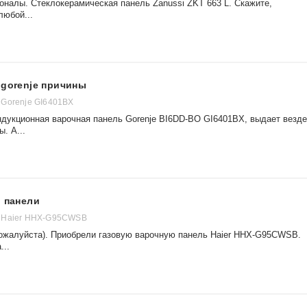
налы. Стеклокерамическая панель Zanussi ZKT 663 L. Скажите,
любой...
 gorenje причины
Gorenje GI6401BX
ндукционная варочная панель Gorenje BI6DD-BO GI6401BX, выдает везде
. А...
й панели
 Haier HHX-G95CWSB
пожалуйста). Приобрели газовую варочную панель Haier HHX-G95CWSB.
...