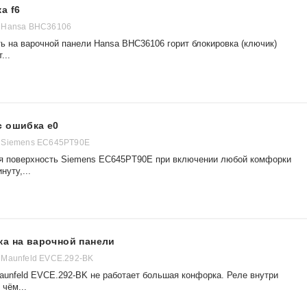
а f6
 Hansa BHC36106
ь на варочной панели Hansa BHC36106 горит блокировка (ключик)
...
с ошибка е0
 Siemens EC645PT90E
вая поверхность Siemens EC645PT90E при включении любой комфорки
нуту,...
ка на варочной панели
 Maunfeld EVCE.292-BK
aunfeld EVCE.292-BK не работает большая конфорка. Реле внутри
 чём...