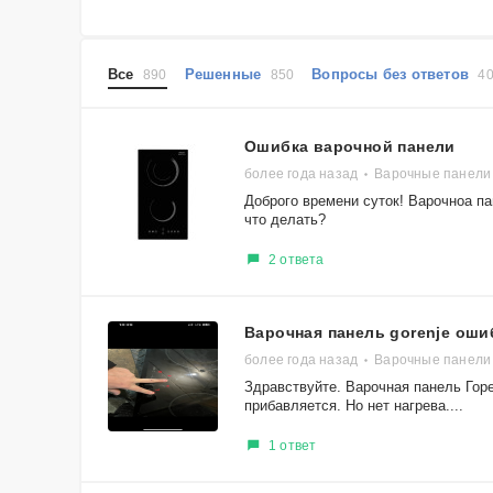
Все
Решенные
Вопросы без ответов
890
850
4
Ошибка варочной панели
более года назад
Варочные панели
Доброго времени суток! Варочноа па
что делать?
2 ответа
Варочная панель gorenje оши
более года назад
Варочные панели 
Здравствуйте. Варочная панель Горе
прибавляется. Но нет нагрева....
1 ответ