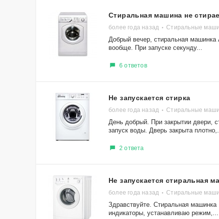
Стиральная машина не стира
более года назад
Стиральные машин
Добрый вечер, стиральная машинка A
вообще. При запуске секунду...
6 ответов
Не запускается стирка
более года назад
Стиральные маши
День добрый. При закрытии двери, с
запуск воды. Дверь закрыта плотно,.
2 ответа
Не запускается стиральная м
более года назад
Стиральные машин
Здравствуйте. Стиральная машинка 
индикаторы, устанавливаю режим,...