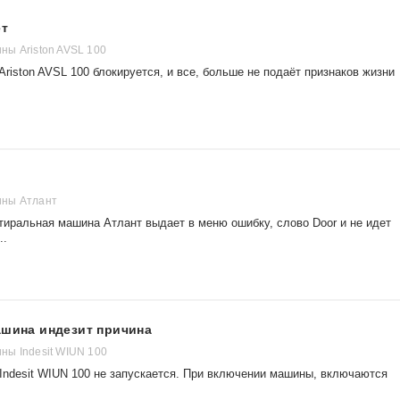
ет
ы Ariston AVSL 100
riston AVSL 100 блокируется, и все, больше не подаёт признаков жизни
ны Атлант
тиральная машина Атлант выдает в меню ошибку, слово Door и не идет
..
ашина индезит причина
ы Indesit WIUN 100
Indesit WIUN 100 не запускается. При включении машины, включаются