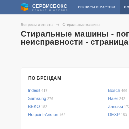
СЕРВИСБОКС
СЕРВИСЫ И МАСТЕРА
ВО
РЕМОНТ И СЕРВИС
Вопросы и ответы
Стиральные машины
Стиральные машины - по
неисправности - страница
ПО БРЕНДАМ
Indesit
Bosch
617
466
Samsung
Haier
276
242
BEKO
Zanussi
182
17
Hotpoint-Ariston
DEXP
162
153