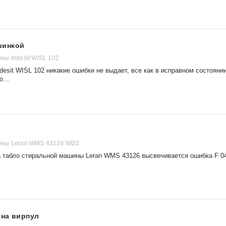
шинкой
ы Indesit WISL 102
esit WISL 102 никакие ошибки не выдает, все как в исправном состоянии
...
ны Leran WMS 43126 WD2
а табло стиральной машины Leran WMS 43126 высвечивается ошибка F 0
ина вирпул