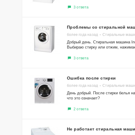
3 ответа
Проблемы со стиральной ма
более года назад
Стиральные машин
Добрый день. Стиральная машина Ind
Выбираю стирку или отжим, нажимаю
3 ответа
Ошибка после стирки
более года назад
Стиральные маши
День добрый. После стирки белья н
что это означает?
2 ответа
Не работает стиральная маш