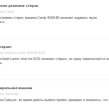
ение режимов стирки
ины Candy
ограммы стирки, машина Candy 815D-80 начинает издавать звуки
 и...
тирает
ны Schaub Lorenz SLW MC6131
haub Lorenz slow me 6131 начинает стирать, но сразу переключается н
...
тиральная машина
ины Samsung
а Самсунг: во время работы выбило пробки, проверил и оказалось, что