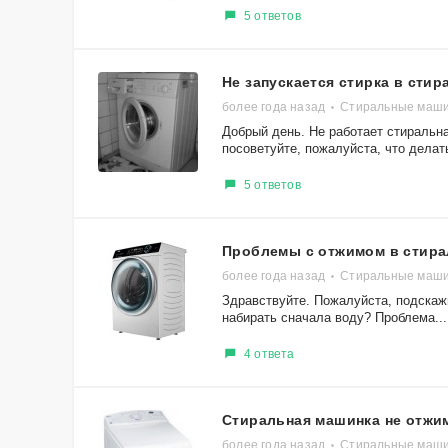
5 ответов
Не запускается стирка в сти
более года назад
Стиральные маши
Добрый день. Не работает стиральна
посоветуйте, пожалуйста, что делат
5 ответов
Проблемы с отжимом в стир
более года назад
Стиральные маши
Здравствуйте. Пожалуйста, подскаж
набирать сначала воду? Проблема...
4 ответа
Стиральная машинка не отжи
более года назад
Стиральные маши