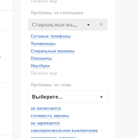
Lenovo
Показать еще
Philips
Проблемы по категориям
Apple
Indesit
Стиральные машины
JBL
Сотовые телефоны
Телевизоры
Стиральные машины
ь
Планшеты
Ноутбуки
Холодильники
Показать еще
Микроволновые печи
Проблемы по тегам
Посудомоечные машины
Наушники
Выберите...
Пылесосы
не включается
стоимость замены
не заряжается
самопроизвольное выключение
возможность ремонта