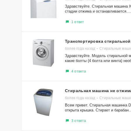
Здравствуйте. Стиральная машина I
стадии отжима и останавливается....
1 ответ
Транспортировка стирально
более года назад
Стиральные маш
Здравствуйте. Модель стиральной
какие болты (4 болта или винта) нео
4 ответа
Стиральная машина не отжим
более года назад
Стиральные маш
Всем привет. Стиральная машинка 
открыта крышка. Стирает и барабан..
3 ответа