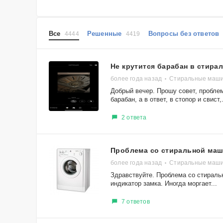
Все
Решенные
Вопросы без ответо
4444
4419
Не крутится барабан в стира
более года назад
Стиральные маши
Добрый вечер. Прошу совет, пробле
барабан, а в ответ, в стопор и свист,.
2 ответа
Проблема со стиральной маш
более года назад
Стиральные машин
Здравствуйте. Проблема со стиральн
индикатор замка. Иногда моргает...
7 ответов