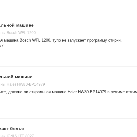
ральной машине
ны Bosch WFL 1200
я машина Bosch WFL 1200, тупо не запускает программу стирки,
ь?
альной машине
ны Haier HW80-BP14979
ите, должна ли стиральная машина Haier HW80-BP14979 в режиме отжи
мает белье
ны IGNIS LTE 8027