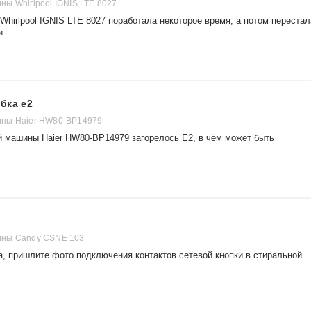
ы Whirlpool IGNIS LTE 8027
hirlpool IGNIS LTE 8027 поработала некоторое время, а потом перестал
...
бка e2
ны Haier HW80-BP14979
й машины Haier HW80-BP14979 загорелось Е2, в чём может быть
ны Candy CSNE 103
а, пришлите фото подключения контактов сетевой кнопки в стиральной