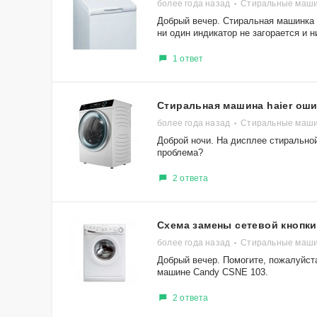
более года назад
Стиральные машин
Добрый вечер. Стиральная машинка W
ни один индикатор не загорается и ни
1 ответ
Стиральная машина haier оши
более года назад
Стиральные маши
Доброй ночи. На дисплее стирально
проблема?
2 ответа
Схема замены сетевой кнопки
более года назад
Стиральные маши
Добрый вечер. Помогите, пожалуйст
машине Candy CSNE 103.
2 ответа