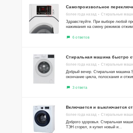
Самопроизвольное переключ
более года назад
Стиральные маш
Здравствуйте. При выборе любой пр
нажимания на смену режимов отжима
6 ответов
Стиральная машина быстро с
более года назад
Стиральные маши
Добрый вечер. Стиральная машина Sc
окончание цикла, полоскания и отжим
3 ответа
Включается и выключается с
более года назад
Стиральные маш
Доброго здоровья. Стиральная машин
ТЭН сгорел, я купил новый и...