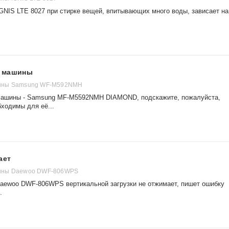
GNIS LTE 8027 при стирке вещей, впитывающих много воды, зависает на
й машины
ины Samsung WF-M592NMH
 машины - Samsung MF-M5592NMH DIAMOND, подскажите, пожалуйста,
бходимы для её...
ает
ины Daewoo DWF-806WPS
Daewoo DWF-806WPS вертикальной загрузки не отжимает, пишет ошибку
.