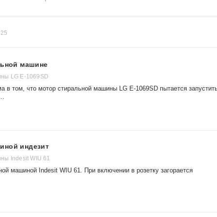
в
25
льной машине
ны LG E-1069SD
ма в том, что мотор стиральной машины LG E-1069SD пытается запустит
..
иной индезит
ы Indesit WIU 61
ой машиной Indesit WIU 61. При включении в розетку загорается