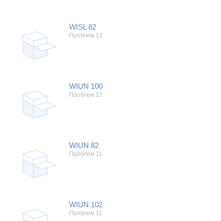
Холодильники
Показать еще
Микроволновые печи
Проблемы по тегам
Посудомоечные машины
WISL 82
Проблем 13
Наушники
Выберите...
Пылесосы
не включается
стоимость замены
не заряжается
WIUN 100
самопроизвольное выключение
Проблем 12
возможность ремонта
самостоятельный ремонт
Показать еще
консультация
выдает ошибку
WIUN 82
плохо работает
Проблем 11
решение проблемы
WIUN 102
Проблем 11