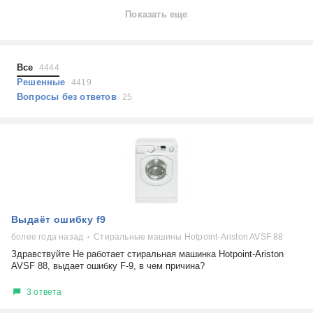
Ноутбуки
Показать еще
Холодильники
Показать еще
Микроволновые печи
Проблемы по тегам
Посудомоечные машины
Все
4444
Наушники
Выберите...
Решенные
4419
Пылесосы
Вопросы без ответов
25
не включается
стоимость замены
не заряжается
самопроизвольное выключение
возможность ремонта
самостоятельный ремонт
Показать еще
консультация
Выдаёт ошибку f9
выдает ошибку
плохо работает
более года назад
Стиральные машины Hotpoint-Ariston AVSF 88
решение проблемы
Здравствуйте Не работает стиральная машинка Hotpoint-Ariston
AVSF 88, выдает ошибку F-9, в чем причина?
3 ответа