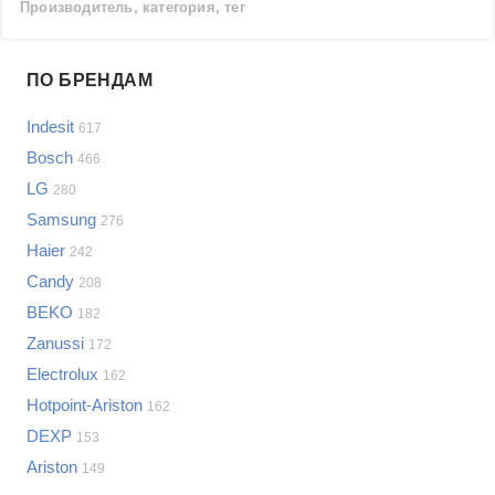
Производитель, категория, тег
Проблемы по производителям
ПО БРЕНДАМ
Выберите...
Indesit
617
Samsung
Bosch
466
LG
LG
280
Sony
Samsung
Bosch
276
Asus
Haier
242
Lenovo
Показать еще
Candy
208
Philips
BEKO
Проблемы по категориям
182
Apple
Zanussi
172
Indesit
Стиральные машины
Electrolux
162
JBL
Сотовые телефоны
Hotpoint-Ariston
162
Телевизоры
DEXP
153
Стиральные машины
Ariston
149
Планшеты