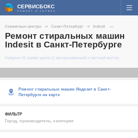
СЕРВИСБОКС
РЕМОНТ И СЕРВИС
ВОЙТИ
Сервисные центры
Санкт-Петербург
Indesit
Я забыл пароль
Ремонт стиральных машин
Стиральные машины
СЕРВИСЫ И МАСТЕРА
Indesit в Санкт-Петербурге
Регистрация
ВОПРОСЫ И ОТВЕТЫ
Найдено 91 сервис-центр (1 авторизованный) и частный мастер
СТАТЬИ О РЕМОНТЕ
НОВОСТИ
Ремонт стиральных машин Индезит в Санкт-
Петербурге на карте
ДОБАВИТЬ СЕРВИСНЫЙ ЦЕНТР ИЛИ ЧАСТНОГО МАСТЕРА
ФИЛЬТР
ЗАДАТЬ ВОПРОС МАСТЕРАМ
Город, производитель, категория
Город