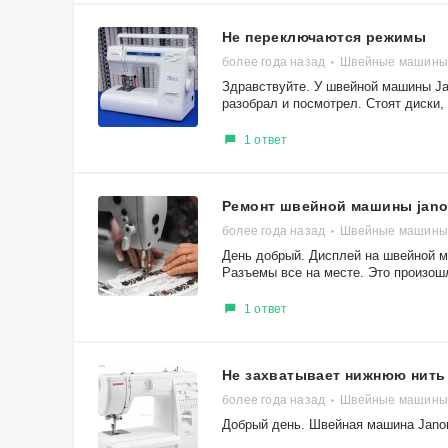
Не переключаются режимы
более года назад
Швейные машины J
Здравствуйте. У швейной машины Ja
разобрал и посмотрел. Стоят диски, 
1 ответ
Ремонт швейной машины jan
более года назад
Швейные машины
День добрый. Дисплей на швейной м
Разъемы все на месте. Это произошл
1 ответ
Не захватывает нижнюю нить
более года назад
Швейные машины 
Добрый день. Швейная машина Janom