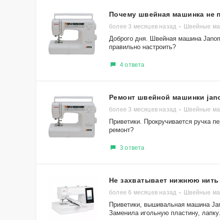
Почему швейная машинка не 
более 3 месяцев назад
Швейные ма
Доброго дня. Швейная машина Janom
правильно настроить?
4 ответа
Ремонт швейной машинки jan
более 3 месяцев назад
Швейные ма
Приветики. Прокручивается ручка п
ремонт?
3 ответа
Не захватывает нижнюю нить
более 6 месяцев назад
Швейные ма
Приветики, вышивальная машина Ja
Заменила игольную пластину, лапку.