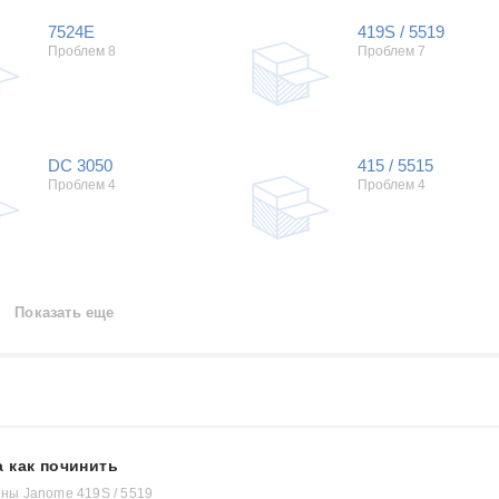
7524E
419S / 5519
Проблем 8
Проблем 7
DC 3050
415 / 5515
Проблем 4
Проблем 4
Показать еще
6
 как починить
ы Janome 419S / 5519