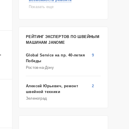
самостоятельный ремонт
Показать еще
консультация
выдает ошибку
плохо работает
решение проблемы
РЕЙТИНГ ЭКСПЕРТОВ ПО ШВЕЙНЫМ
МАШИНАМ JANOME
ь
Global Service на пр. 40-летия
9
Победы
Ростов-на-Дону
Алексей Юрьевич, ремонт
2
швейной техники
Зеленоград