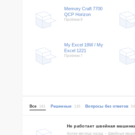
Memory Craft 7700
QCP Horizon
Проблем 8
My Excel 18W / My
Excel 1221
Проблем 7
Все
Решенные
Вопросы без ответов
191
135
5
Не работает швейная машинка
более месяца назад
Швейные машин