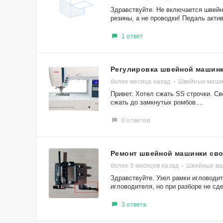
Здравствуйте. Не включается швейн
резины, а не проводки! Педаль актив
1 ответ
Регулировка швейной машинк
более месяца назад
Швейные машин
Привет. Хотел сжать SS строчки. Св
сжать до замкнутых ромбов....
0 ответов
Ремонт швейной машинки св
более 3 месяцев назад
Швейные маш
Здравствуйте. Узел рамки игловоди
игловодителя, но при разборе не сде
3 ответа