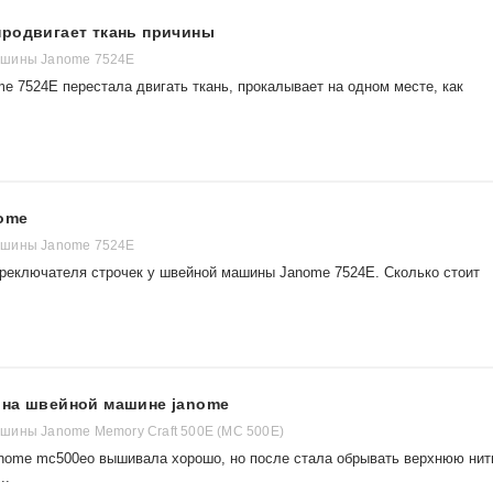
продвигает ткань причины
шины Janome 7524E
e 7524E перестала двигать ткань, прокалывает на одном месте, как
ome
шины Janome 7524E
ереключателя строчек у швейной машины Janome 7524E. Сколько стоит
 на швейной машине janome
шины Janome Memory Craft 500E (MC 500E)
nome mc500eo вышивала хорошо, но после стала обрывать верхнюю нит
..