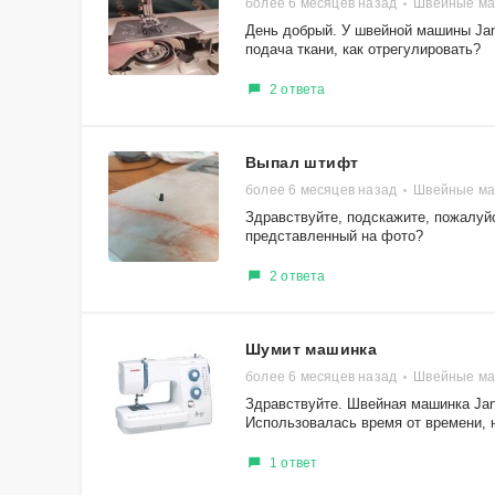
более 6 месяцев назад
Швейные ма
День добрый. У швейной машины Jan
подача ткани, как отрегулировать?
2 ответа
Выпал штифт
более 6 месяцев назад
Швейные ма
Здравствуйте, подскажите, пожалуйс
представленный на фото?
2 ответа
Шумит машинка
более 6 месяцев назад
Швейные маш
Здравствуйте. Швейная машинка Jano
Использовалась время от времени, н
1 ответ