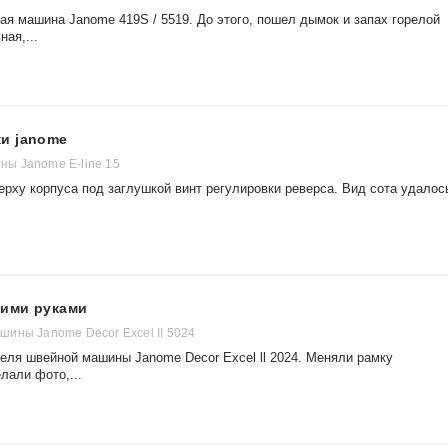
ая машина Janome 419S / 5519. До этого, пошел дымок и запах горелой
ная,...
и janome
ы Janome E-line 15
ерху корпуса под заглушкой винт регулировки реверса. Вид сота удалос
оими руками
ины Janome Decor Excel II 5024
теля швейной машины Janome Decor Excel ll 2024. Меняли рамку
лали фото,...