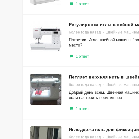
1 ответ
Регулировка иглы швейной 
более года назад
Швейные машины 
Пртветик. Игла швейной машины Jano
место?
1 ответ
Петляет верхняя нить в шве
более года назад
Швейные машины 
Добрый день всем. Швейная машинка
если настроить нормальное...
1 ответ
Иглодержатель для фиксации
более года назад
Швейные машины