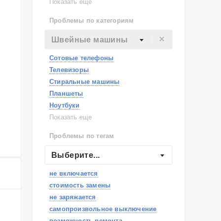
Lenovo
Показать еще
Philips
Проблемы по категориям
Apple
Indesit
Швейные машины
JBL
Сотовые телефоны
Телевизоры
Стиральные машины
Планшеты
Ноутбуки
Холодильники
Показать еще
Микроволновые печи
Проблемы по тегам
Посудомоечные машины
Наушники
Выберите...
Пылесосы
не включается
стоимость замены
не заряжается
самопроизвольное выключение
возможность ремонта