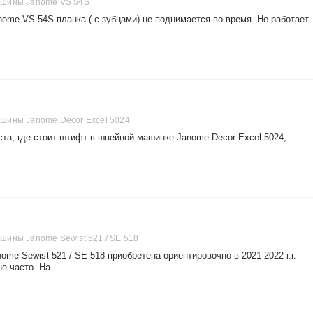
шины Janome VS 54S
ome VS 54S планка ( с зубцами) не поднимается во время. Не работает
шины Janome Decor Excel 5024
та, где стоит штифт в швейной машинке Janome Decor Excel 5024,
ины Janome Sewist 521 / SE 518
me Sewist 521 / SE 518 приобретена ориентировочно в 2021-2022 г.г.
е часто. На...