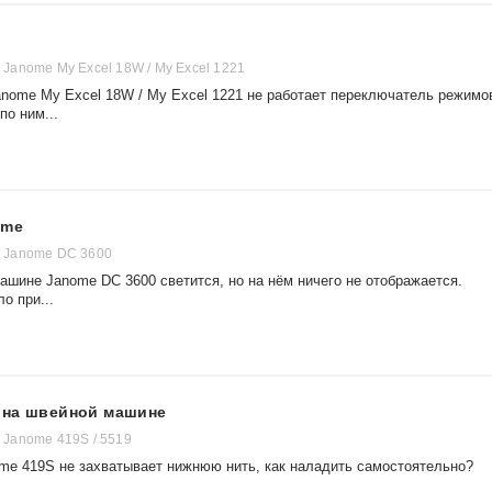
anome My Excel 18W / My Excel 1221
nome My Excel 18W / My Excel 1221 не работает переключатель режимо
по ним...
ome
 Janome DC 3600
ашине Janome DC 3600 светится, но на нём ничего не отображается.
о при...
 на швейной машине
Janome 419S / 5519
e 419S не захватывает нижнюю нить, как наладить самостоятельно?