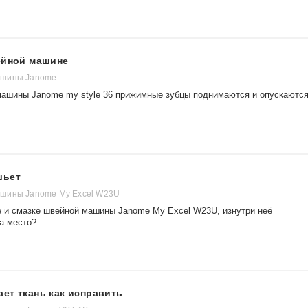
ейной машине
ашины Janome
машины Janome my style 36 прижимные зубцы поднимаются и опускаются
шьет
шины Janome My Excel W23U
е и смазке швейной машины Janome My Excel W23U, изнутри неё
а место?
ет ткань как исправить