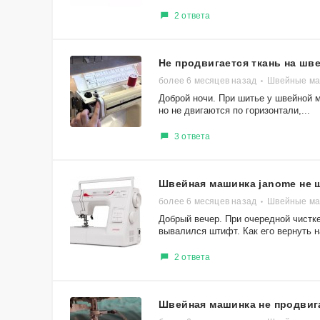
2 ответа
Не продвигается ткань на шв
более 6 месяцев назад
Швейные м
Доброй ночи. При шитье у швейной 
но не двигаются по горизонтали,...
3 ответа
Швейная машинка janome не 
более 6 месяцев назад
Швейные ма
Добрый вечер. При очередной чистк
вывалился штифт. Как его вернуть н
2 ответа
Швейная машинка не продвига