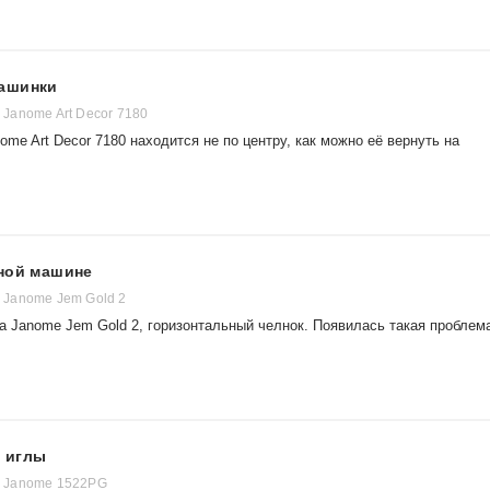
машинки
Janome Art Decor 7180
me Art Decor 7180 находится не по центру, как можно её вернуть на
йной машине
Janome Jem Gold 2
 Janome Jem Gold 2, горизонтальный челнок. Появилась такая проблем
 иглы
 Janome 1522PG