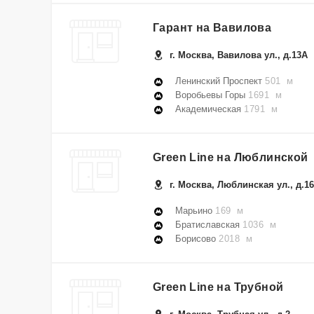
Гарант на Вавилова
г. Москва, Вавилова ул., д.13А
Ленинский Проспект
501 м
Воробьевы Горы
1691 м
Академическая
1791 м
Green Line на Люблинской
г. Москва, Люблинская ул., д.1
Марьино
169 м
Братиславская
1036 м
Борисово
2018 м
Green Line на Трубной