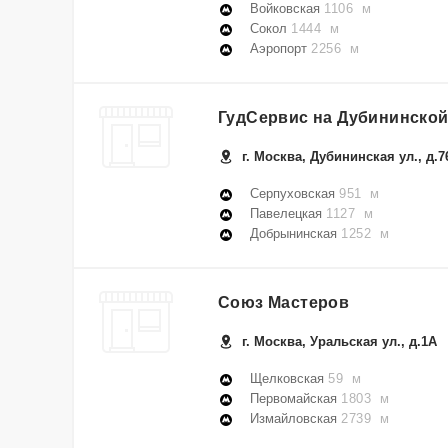
Войковская
1106 м
Сокол
1444 м
Аэропорт
2256 м
ГудСервис на Дубининско
г. Москва, Дубининская ул., д.7
Серпуховская
951 м
Павелецкая
1127 м
Добрынинская
1252 м
Союз Мастеров
г. Москва, Уральская ул., д.1А
Щелковская
59 м
Первомайская
1803 м
Измайловская
2739 м