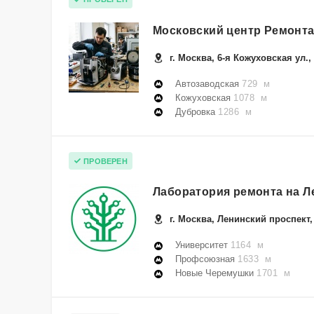
Московский центр Ремонт
г. Москва, 6-я Кожуховская ул., 
Автозаводская
729 м
Кожуховская
1078 м
Дубровка
1286 м
ПРОВЕРЕН
Лаборатория ремонта на Л
г. Москва, Ленинский проспект,
Университет
1164 м
Профсоюзная
1633 м
Новые Черемушки
1701 м