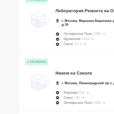
Лаборатория Ремонта на О
г. Москва, Маршала Бирюзова у
д.34
Октябрьское Поле
1090 м
Щукинская
1418 м
Сокол
2173 м
ПРОВЕРЕН
Ником на Соколе
г. Москва, Ленинградский пр-т, 
Аэропорт
511 м
Сокол
745 м
Октябрьское Поле
2284 м