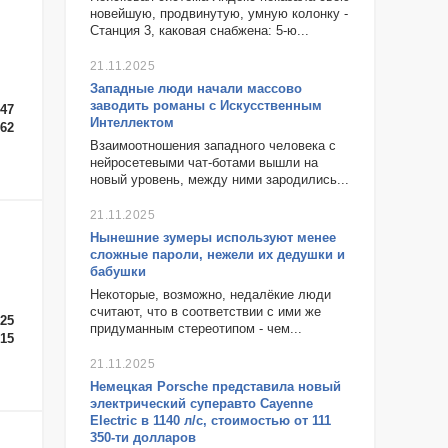
новейшую, продвинутую, умную колонку -
Станция 3, каковая снабжена: 5-ю...
21.11.2025
Западные люди начали массово
заводить романы с Искусственным
-47
Интеллектом
-62
Взаимоотношения западного человека с
нейросетевыми чат-ботами вышли на
новый уровень, между ними зародились...
21.11.2025
Нынешние зумеры используют менее
сложные пароли, нежели их дедушки и
бабушки
Некоторые, возможно, недалёкие люди
считают, что в соответствии с ими же
-25
придуманным стереотипом - чем...
-15
21.11.2025
Немецкая Porsche представила новый
электрический суперавто Cayenne
Electric в 1140 л/с, стоимостью от 111
350-ти долларов