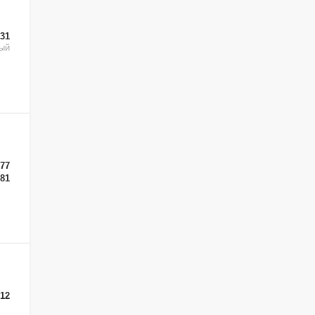
-31
ый
-77
-81
-12