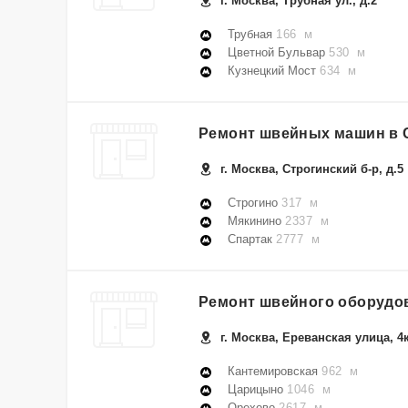
г. Москва, Трубная ул., д.2
Трубная
166 м
Цветной Бульвар
530 м
Кузнецкий Мост
634 м
Ремонт швейных машин в 
г. Москва, Строгинский б-р, д.5
Строгино
317 м
Мякинино
2337 м
Спартак
2777 м
Ремонт швейного оборудо
г. Москва, Ереванская улица, 4
Кантемировская
962 м
Царицыно
1046 м
Орехово
2617 м