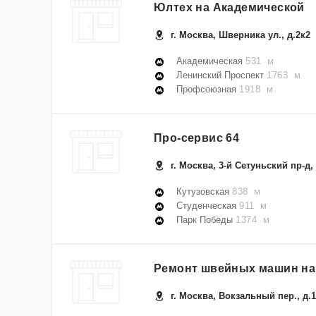
Юлтех на Академической
г. Москва, Шверника ул., д.2к2
Академическая
531 м
Ленинский Проспект
1763 м
Профсоюзная
1918 м
Про-сервис 64
г. Москва, 3-й Сетуньский пр-д, 
Кутузовская
838 м
Студенческая
911 м
Парк Победы
1374 м
Ремонт швейных машин на
г. Москва, Вокзальный пер., д.