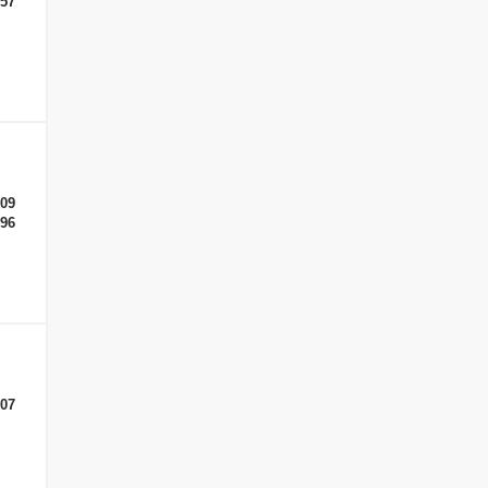
-57
-09
-96
-07