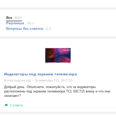
Холодильники
Показать еще
Микроволновые печи
Проблемы по тегам
Посудомоечные машины
Все
8025
Наушники
Выберите...
Решенные
7913
Пылесосы
Вопросы без ответов
112
не включается
стоимость замены
не заряжается
самопроизвольное выключение
возможность ремонта
самостоятельный ремонт
Показать еще
консультация
Индикаторы под экраном телевизора
выдает ошибку
плохо работает
более года назад
Телевизоры TCL 50C715
решение проблемы
Добрый день. Объясните, пожалуйста, что за индикаторы
расположены под экраном телевизора TCL 50C715 внизу и что они
означают?
2 ответа