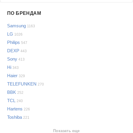
Проблемы по производителям
ПО БРЕНДАМ
Выберите...
Samsung
1163
Samsung
LG
1026
LG
Philips
547
Sony
DEXP
Bosch
443
Asus
Sony
413
Lenovo
Показать еще
Hi
343
Philips
Haier
Проблемы по категориям
329
Apple
TELEFUNKEN
270
Indesit
Телевизоры
BBK
252
JBL
Сотовые телефоны
TCL
240
Телевизоры
Hartens
226
Стиральные машины
Toshiba
221
Планшеты
Ноутбуки
Показать еще