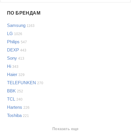
Проблемы по производителям
ПО БРЕНДАМ
Выберите...
Samsung
1163
Samsung
LG
1026
LG
Philips
547
Sony
DEXP
Bosch
443
Asus
Sony
413
Lenovo
Показать еще
Hi
343
Philips
Haier
Проблемы по категориям
329
Apple
TELEFUNKEN
270
Indesit
Телевизоры
BBK
252
JBL
Сотовые телефоны
TCL
240
Телевизоры
Hartens
226
Стиральные машины
Toshiba
221
Планшеты
Ноутбуки
Показать еще