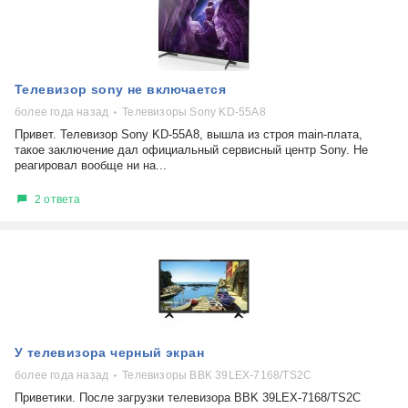
Телевизор sony не включается
более года назад
Телевизоры Sony KD-55A8
Привет. Телевизор Sony KD-55A8, вышла из строя main-плата,
такое заключение дал официальный сервисный центр Sony. Не
реагировал вообще ни на...
2 ответа
У телевизора черный экран
более года назад
Телевизоры BBK 39LEX-7168/TS2C
Приветики. После загрузки телевизора BBK 39LEX-7168/TS2C