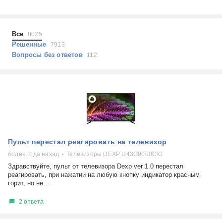
Холодильники
Показать еще
Микроволновые печи
Проблемы по тегам
Посудомоечные машины
Все
8025
Наушники
Выберите...
Решенные
7913
Пылесосы
Вопросы без ответов
112
не включается
стоимость замены
не заряжается
самопроизвольное выключение
возможность ремонта
самостоятельный ремонт
Показать еще
консультация
Пульт перестал реагировать на телевизор
выдает ошибку
плохо работает
более года назад
Телевизоры DEXP U43G9000C/G
решение проблемы
Здравствуйте, пульт от телевизора Dexp ver 1.0 перестал
реагировать, при нажатии на любую кнопку индикатор красным
горит, но не...
2 ответа