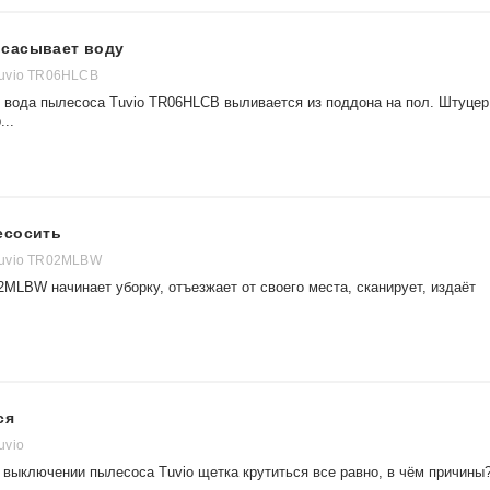
всасывает воду
uvio TR06HLCB
 вода пылесоса Tuvio TR06HLCB выливается из поддона на пол. Штуцер
...
есосить
uvio TR02MLBW
MLBW начинает уборку, отъезжает от своего места, сканирует, издаёт
ся
uvio
 выключении пылесоса Tuvio щетка крутиться все равно, в чём причины