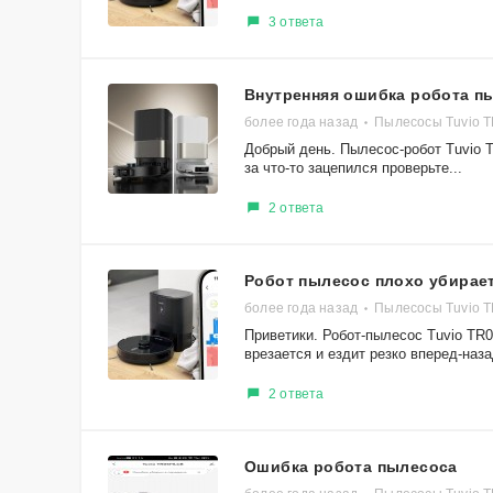
3 ответа
Внутренняя ошибка робота п
более года назад
Пылесосы Tuvio 
Добрый день. Пылесос-робот Tuvio 
за что-то зацепился проверьте...
2 ответа
Робот пылесос плохо убирае
более года назад
Пылесосы Tuvio 
Приветики. Робот-пылесос Tuvio TR0
врезается и ездит резко вперед-назад
2 ответа
Ошибка робота пылесоса