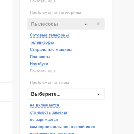
Lenovo
Показать еще
Philips
Проблемы по категориям
Apple
Indesit
Пылесосы
JBL
Сотовые телефоны
Телевизоры
Стиральные машины
Планшеты
Ноутбуки
Холодильники
Показать еще
Микроволновые печи
Проблемы по тегам
Посудомоечные машины
Наушники
Выберите...
Пылесосы
не включается
стоимость замены
не заряжается
самопроизвольное выключение
возможность ремонта