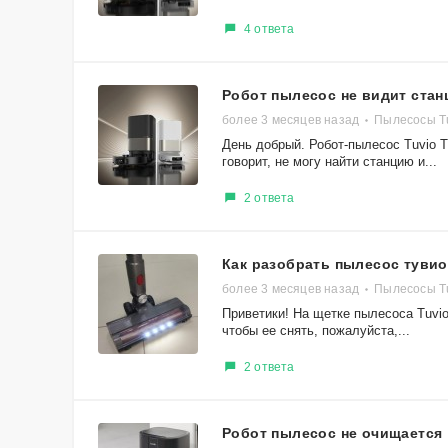
4 ответа
Робот пылесос не видит ста
более 3 месяцев назад
Пылесосы T
День добрый. Робот-пылесос Tuvio 
говорит, не могу найти станцию и...
2 ответа
Как разобрать пылесос тувио
более 3 месяцев назад
Пылесосы T
Приветики! На щетке пылесоса Tuvi
чтобы ее снять, пожалуйста,...
2 ответа
Робот пылесос не очищается