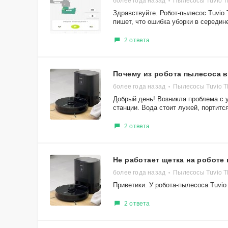
более года назад
Пылесосы Tuvio 
Здравствуйте. Робот-пылесос Tuvio
пишет, что ошибка уборки в середине,
2 ответа
Почему из робота пылесоса 
более года назад
Пылесосы Tuvio 
Добрый день! Возникла проблема с у
станции. Вода стоит лужей, портится
2 ответа
Не работает щетка на роботе
более года назад
Пылесосы Tuvio 
Приветики. У робота-пылесоса Tuvi
2 ответа