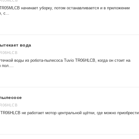
TR05MLCB
 TR05MLCB начинает уборку, потом останавливается и в приложении
 с...
вытекает вода
TR06HLCB
течкой воды из робота-пылесоса Tuvio TR06HLCB, когда он стоит на
 пол....
 пылесосе
TR06HLCB
o TR06HLCB не работает мотор центральной щётки, где можно приобрести