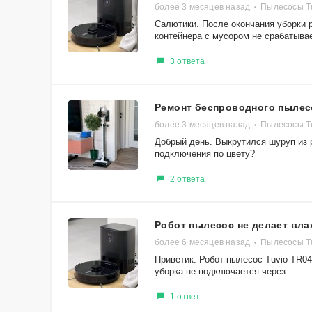
более 3 месяцев назад
Пылесосы T
Салютики. После окончания уборки 
контейнера с мусором не срабатывает
3 ответа
Ремонт беспроводного пылес
более 3 месяцев назад
Пылесосы T
Добрый день. Выкрутился шуруп из 
подключения по цвету?
2 ответа
Робот пылесос не делает вл
более 6 месяцев назад
Пылесосы T
Приветик. Робот-пылесос Tuvio TR0
уборка не подключается через...
1 ответ