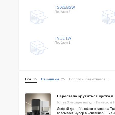
TS02EBSW
Проблем 3
TVCO1W
Проблем 1
Все
Решенные
Вопросы без ответов
25
25
0
Перестала крутиться щетка в
более 3 месяцев назад
Пылесосы T
Добрый день. У робота-пылесоса Tu
всасывает мусор в контейнер. С чем.