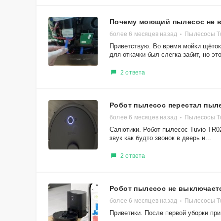
Почему моющий пылесос не 
более 6 месяцев назад
Пылесосы T
Приветствую. Во время мойки щёток
для откачки был слегка забит, но это
2 ответа
Робот пылесос перестал пыл
более 6 месяцев назад
Пылесосы T
Салютики. Робот-пылесос Tuvio TR02
звук как будто звонок в дверь и...
2 ответа
Робот пылесос не выключает
более 6 месяцев назад
Пылесосы T
Приветики. После первой уборки при