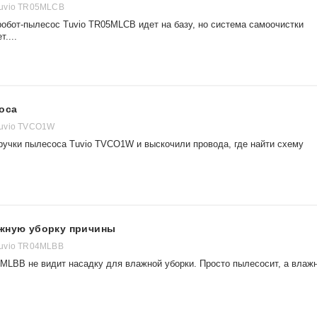
uvio TR05MLCB
робот-пылесос Tuvio TR05MLCB идет на базу, но система самоочистки
....
оса
uvio TVCO1W
ручки пылесоса Tuvio TVCO1W и выскочили провода, где найти схему
ажную уборку причины
uvio TR04MLBB
4MLBB не видит насадку для влажной уборки. Просто пылесосит, а влаж