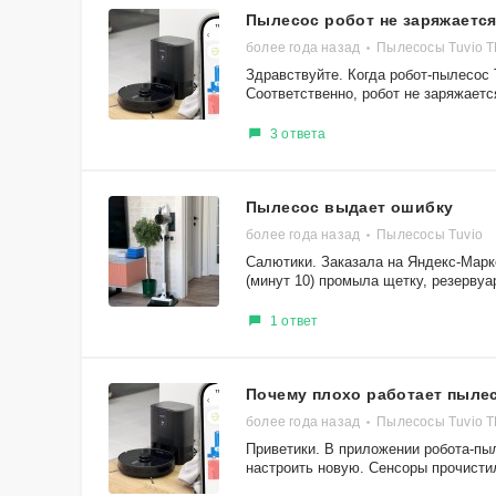
Пылесос робот не заряжается
более года назад
Пылесосы Tuvio 
Здравствуйте. Когда робот-пылесос 
Соответственно, робот не заряжается
3 ответа
Пылесос выдает ошибку
более года назад
Пылесосы Tuvio
Салютики. Заказала на Яндекс-Марк
(минут 10) промыла щетку, резервуар
1 ответ
Почему плохо работает пылес
более года назад
Пылесосы Tuvio 
Приветики. В приложении робота-пы
настроить новую. Сенсоры прочистил