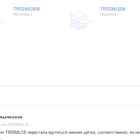
TR01MGBW
TR02MLBW
Проблем 1
Проблем 1
 пылесосе
uvio TR05MLCB
vio TR05MLCB перестала крутиться нижняя щётка, соответственно, он не
..