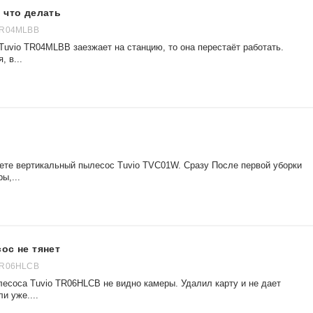
 что делать
TR04MLBB
Tuvio TR04MLBB заезжает на станцию, то она перестаёт работать.
, в...
ете вертикальный пылесос Tuvio TVC01W. Сразу После первой уборки
ы,...
ос не тянет
TR06HLCB
лесоса Tuvio TR06HLCB не видно камеры. Удалил карту и не дает
и уже....