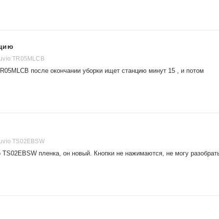
нцию
uvio TR05MLCB
TR05MLCB после окончании уборки ищет станцию минут 15 , и потом
uvio TS02EBSW
o TS02EBSW пленка, он новый. Кнопки не нажимаются, не могу разобрат