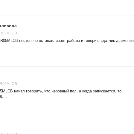
ылесоса
TR05MLCB
TR05MLCB постоянно останавливает работы и говорит: «датчик движения
т
TR05MLCB
5MLCB начал говорить, что неровный пол, а когда запускается, то
....