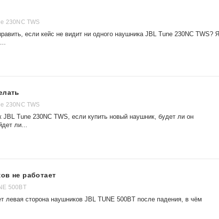
ne 230NC TWS
править, если кейс не видит ни одного наушника JBL Tune 230NC TWS? 
..
елать
ne 230NC TWS
 JBL Tune 230NC TWS, если купить новый наушник, будет ли он
дет ли...
ов не работает
NE 500BT
ет левая сторона наушников JBL TUNE 500BT после падения, в чём