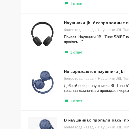
1 ответ
Наушники jbl беспроводные 
более года назад
Наушники JBL Tu
Привет. Наушники JBL Tune 520BT пе
проблемы?
1 ответ
Не заряжаются наушники jbl
более года назад
Наушники JBL Tu
Добрый вечер, наушники JBL Tune 5
красная лампочка и пропадает через 
1 ответ
В наушниках пропали басы п
более года назад
Наушники JBL Tu