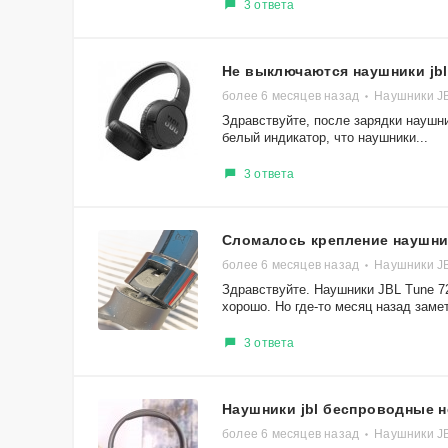
3 ответа
Не выключаются наушники jb
более 6 месяцев назад
Наушники J
Здравствуйте, после зарядки наушни
белый индикатор, что наушники...
3 ответа
Сломалось крепление наушн
более 6 месяцев назад
Наушники J
Здравствуйте. Наушники JBL Tune 7
хорошо. Но где-то месяц назад замет
3 ответа
Наушники jbl беспроводные 
более 6 месяцев назад
Наушники J