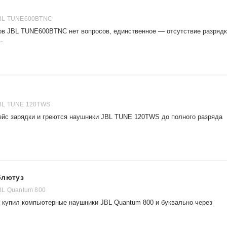
BL TUNE600BTNC
ов JBL TUNE600BTNC нет вопросов, единственное — отсутствие разряд
.
BL TUNE 120TWS
кейс зарядки и греются наушники JBL TUNE 120TWS до полного разряда
блютуз
BL Quantum 800
ад купил компьютерные наушники JBL Quantum 800 и буквально через