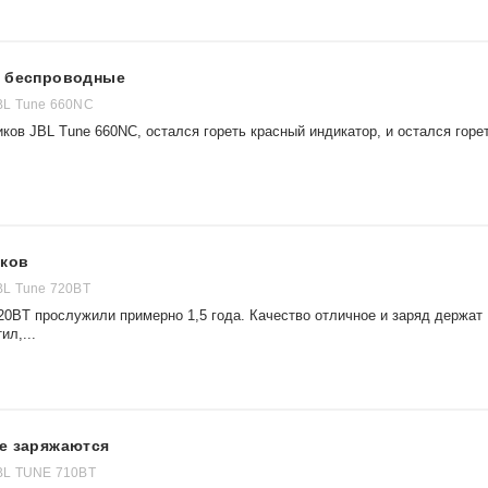
l беспроводные
BL Tune 660NC
ков JBL Tune 660NC, остался гореть красный индикатор, и остался горе
иков
BL Tune 720BT
20BT прослужили примерно 1,5 года. Качество отличное и заряд держат
ил,...
не заряжаются
BL TUNE 710BT