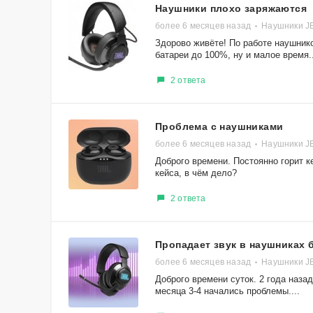
Наушники плохо заряжаются
более 6 месяцев назад
Наушники J
Здорово живёте! По работе наушник
батареи до 100%, ну и малое время..
2 ответа
Проблема с наушниками
более 6 месяцев назад
Наушники J
Доброго времени. Постоянно горит 
кейса, в чём дело?
2 ответа
Пропадает звук в наушниках 
более 6 месяцев назад
Наушники J
Доброго времени суток. 2 года наз
месяца 3-4 начались проблемы....