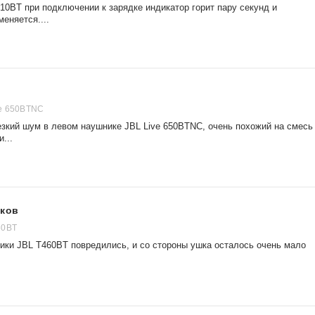
10BT при подключении к зарядке индикатор горит пару секунд и
еняется....
ve 650BTNC
езкий шум в левом наушнике JBL Live 650BTNC, очень похожий на смесь
...
иков
60BT
ики JBL T460BT повредились, и со стороны ушка осталось очень мало