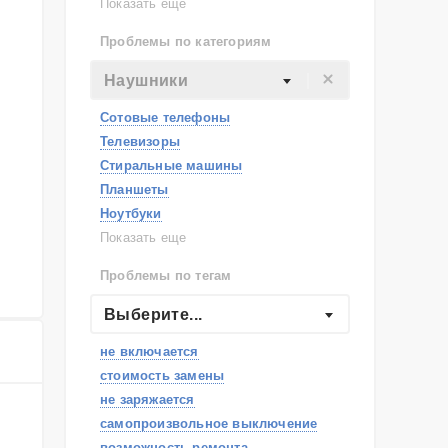
Lenovo
Показать еще
Philips
Проблемы по категориям
Apple
Indesit
Наушники
JBL
Сотовые телефоны
Телевизоры
Стиральные машины
Планшеты
Ноутбуки
Холодильники
Показать еще
Микроволновые печи
Проблемы по тегам
Посудомоечные машины
Наушники
Выберите...
Пылесосы
не включается
стоимость замены
не заряжается
самопроизвольное выключение
возможность ремонта