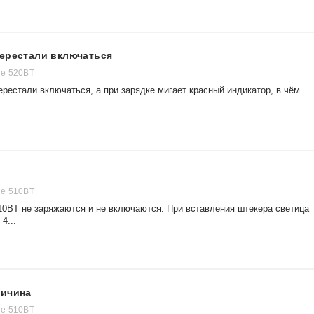
перестали включаться
ne 520BT
рестали включаться, а при зарядке мигает красный индикатор, в чём
ne 510BT
10BT не заряжаются и не включаются. При вставления штекера светица
4...
ричина
ne 510BT