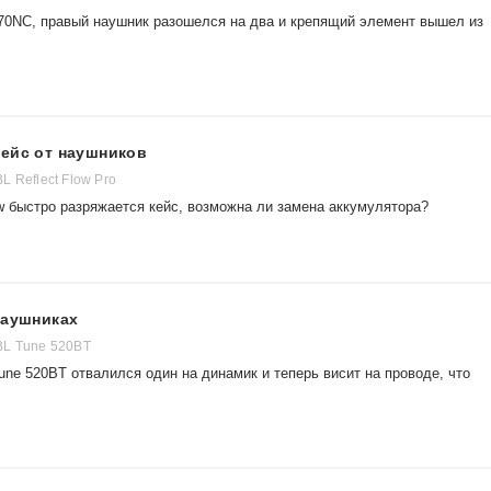
70NC, правый наушник разошелся на два и крепящий элемент вышел из
кейс от наушников
L Reflect Flow Pro
ow быстро разряжается кейс, возможна ли замена аккумулятора?
наушниках
BL Tune 520BT
ne 520BT отвалился один на динамик и теперь висит на проводе, что