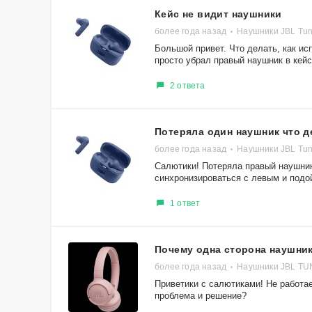
Кейс не видит наушники
более года назад
Наушники JBL Tu
Большой привет. Что делать, как ис
просто убрал правый наушник в кейс.
2 ответа
Потеряла один наушник что д
более года назад
Наушники JBL Tu
Салютики! Потеряла правый наушник
синхронизироваться с левым и подой
1 ответ
Почему одна сторона наушник
более года назад
Наушники JBL TU
Приветики с салютиками! Не работа
проблема и решение?