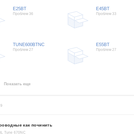
E25BT
E45BT
Проблем 36
Проблем 33
TUNE600BTNC
E55BT
Проблем 27
Проблем 27
Показать еще
19
роводные как починить
BL Tune 670NC