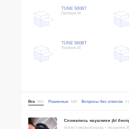
TUNE 500BT
Проблем 38
TUNE 560BT
Проблем 30
Все
Решенные
Вопросы без ответов
905
586
3
Сломались наушники jbl бесп
более 3 месяцев назад
Наушники J