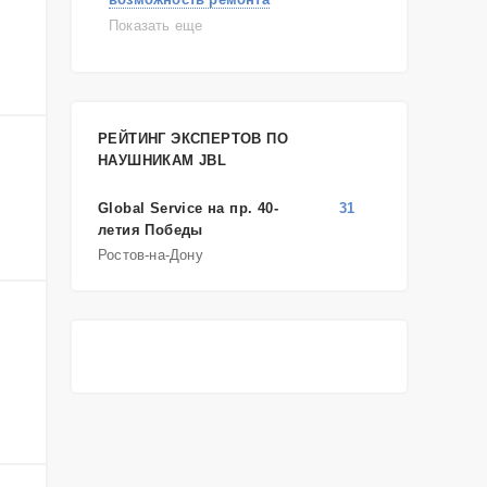
самостоятельный ремонт
Показать еще
консультация
выдает ошибку
плохо работает
решение проблемы
РЕЙТИНГ ЭКСПЕРТОВ ПО
НАУШНИКАМ JBL
Global Service на пр. 40-
31
летия Победы
Ростов-на-Дону