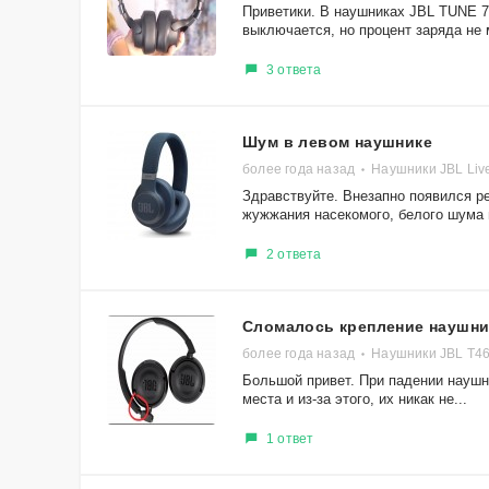
Приветики. В наушниках JBL TUNE 7
выключается, но процент заряда не м
3 ответа
Шум в левом наушнике
более года назад
Наушники JBL Li
Здравствуйте. Внезапно появился р
жужжания насекомого, белого шума и
2 ответа
Сломалось крепление наушн
более года назад
Наушники JBL T4
Большой привет. При падении наушн
места и из-за этого, их никак не...
1 ответ