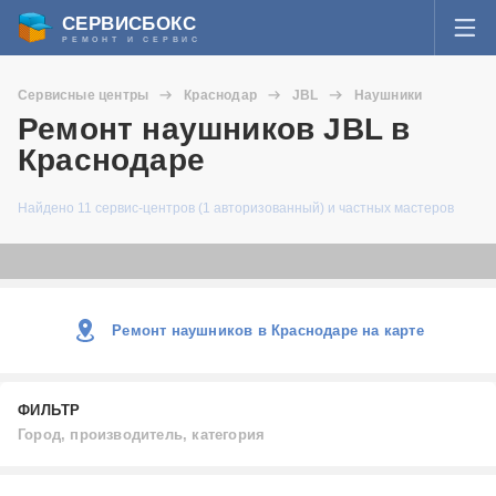
СЕРВИСБОКС
РЕМОНТ И СЕРВИС
ВОЙТИ
Сервисные центры
Краснодар
JBL
Наушники
Я забыл пароль
Ремонт наушников JBL в
СЕРВИСЫ И МАСТЕРА
Краснодаре
Регистрация
ВОПРОСЫ И ОТВЕТЫ
Найдено 11 сервис-центров (1 авторизованный) и частных мастеров
СТАТЬИ О РЕМОНТЕ
НОВОСТИ
Ремонт наушников в Краснодаре на карте
ДОБАВИТЬ СЕРВИСНЫЙ ЦЕНТР ИЛИ ЧАСТНОГО МАСТЕРА
ФИЛЬТР
ЗАДАТЬ ВОПРОС МАСТЕРАМ
Город, производитель, категория
Город