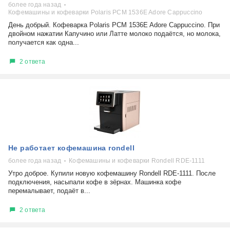
более года назад
Кофемашины и кофеварки Polaris PCM 1536E Adore Cappuccino
День добрый. Кофеварка Polaris PCM 1536E Adore Cappuccino. При
двойном нажатии Капучино или Латте молоко подаётся, но молока,
получается как одна...
2 ответа
Не работает кофемашина rondell
более года назад
Кофемашины и кофеварки Rondell RDE-1111
Утро доброе. Купили новую кофемашину Rondell RDE-1111. После
подключения, насыпали кофе в зёрнах. Машинка кофе
перемалывает, подаёт в...
2 ответа