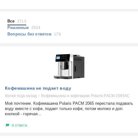
Холодильники
Показать еще
Микроволновые печи
Проблемы по тегам
Посудомоечные машины
Все
2713
Наушники
Выберите...
Решенные
2534
Пылесосы
Вопросы без ответов
179
не включается
стоимость замены
не заряжается
самопроизвольное выключение
возможность ремонта
самостоятельный ремонт
Показать еще
консультация
Кофемашина не подает воду
выдает ошибку
плохо работает
более года назад
Кофемашины и кофеварки Polaris PACM 2065AC
решение проблемы
Моё почтение. Кофемашина Polaris PACM 2065 перестала подавать
воду вместе с кофе, подает только кофе, потом молоко и доп.
кнопкой - горячая...
4 ответа