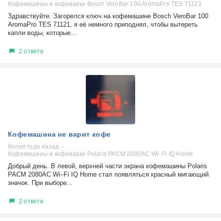
Кофемашины и кофеварки Bosch VeroBar 100 AromaPro TES 71121
Здравствуйте. Загорелся ключ на кофемашине Bosch VeroBar 100
AromaPro TES 71121, я её немного приподнял, чтобы вытереть
капли воды, которые...
2 ответа
Кофемашина не варит кофе
более года назад
Кофемашины и кофеварки Polaris PACM 2080AC Wi–Fi IQ Home
Добрый день. В левой, верхней части экрана кофемашины Polaris
PACM 2080AC Wi–Fi IQ Home стал появляться красный мигающий
значок. При выборе...
2 ответа