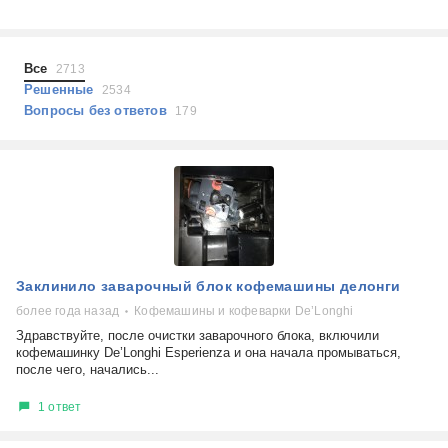
Холодильники
Показать еще
Микроволновые печи
Проблемы по тегам
Посудомоечные машины
Все
2713
Наушники
Выберите...
Решенные
2534
Пылесосы
Вопросы без ответов
179
не включается
стоимость замены
не заряжается
самопроизвольное выключение
возможность ремонта
самостоятельный ремонт
Показать еще
консультация
Заклинило заварочный блок кофемашины делонги
выдает ошибку
плохо работает
более года назад
Кофемашины и кофеварки De’Longhi
решение проблемы
Здравствуйте, после очистки заварочного блока, включили
кофемашинку De’Longhi Esperienza и она начала промываться,
после чего, начались...
1 ответ