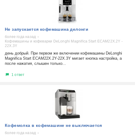
Не запускается кофемашина делонги
более года назад
Кофемашины и кофеварки DeLonghi Magnifica Start ECAM22X.2Y -
22X.3Y
день добрый. При первом же включении кофемашины DeLonghi
Magnifica Start ECAM22X.2Y-22X.3Y мигает кнопка настройка, а
после нажатия, слышен только...
1 ответ
Кофемолка в кофемашине не выключается
более года назад