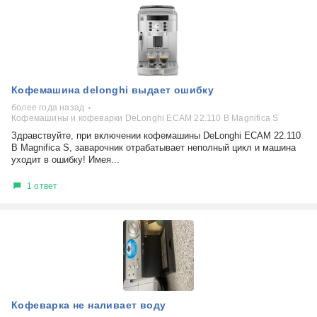
Кофемашина delonghi выдает ошибку
более года назад
Кофемашины и кофеварки DeLonghi ECAM 22.110 B Magnifica S
Здравствуйте, при включении кофемашины DeLonghi ECAM 22.110
B Magnifica S, заварочник отрабатывает неполный цикл и машина
уходит в ошибку! Имея...
1 ответ
Кофеварка не наливает воду