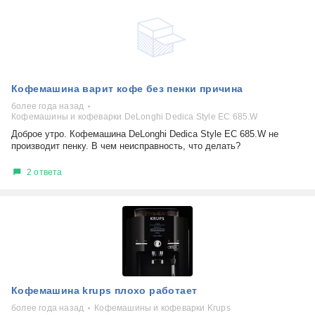
Кофемашина варит кофе без пенки причина
более года назад
Кофемашины и кофеварки DeLonghi Dedica Style EC 685.W
Доброе утро. Кофемашина DeLonghi Dedica Style EC 685.W не
производит пенку. В чем неисправность, что делать?
2 ответа
Кофемашина krups плохо работает
более года назад
Кофемашины и кофеварки Krups