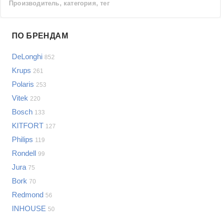
Производитель, категория, тег
Проблемы по производителям
ПО БРЕНДАМ
Выберите...
DeLonghi
852
Samsung
Krups
261
LG
Polaris
253
Sony
Vitek
Bosch
220
Asus
Bosch
133
Lenovo
Показать еще
KITFORT
127
Philips
Philips
Проблемы по категориям
119
Apple
Rondell
99
Indesit
Кофемашины и кофеварки
Jura
75
JBL
Сотовые телефоны
Bork
70
Телевизоры
Redmond
56
Стиральные машины
INHOUSE
50
Планшеты