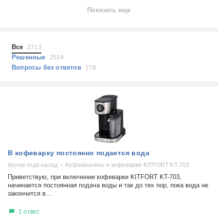
Ноутбуки
Показать еще
Холодильники
Показать еще
Микроволновые печи
Проблемы по тегам
Посудомоечные машины
Все
2713
Наушники
Выберите...
Решенные
2534
Пылесосы
Вопросы без ответов
179
не включается
стоимость замены
не заряжается
самопроизвольное выключение
возможность ремонта
самостоятельный ремонт
Показать еще
консультация
В кофеварку постоянно подается вода
выдает ошибку
плохо работает
более года назад
Кофемашины и кофеварки KITFORT KT-703
решение проблемы
Приветствую, при включении кофеварки KITFORT KT-703,
начинается постоянная подача воды и так до тех пор, пока вода не
закончится в...
1 ответ