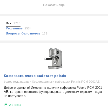
Ноутбуки
Показать еще
Холодильники
Показать еще
Микроволновые печи
Проблемы по тегам
Посудомоечные машины
Все
2713
Наушники
Выберите...
Решенные
2534
Пылесосы
Вопросы без ответов
179
не включается
стоимость замены
не заряжается
самопроизвольное выключение
возможность ремонта
самостоятельный ремонт
Показать еще
консультация
Кофеварка плохо работает polaris
выдает ошибку
плохо работает
более года назад
Кофемашины и кофеварки Polaris PCM 2001AE
решение проблемы
Доброго времени! Имеется в наличии кофеварка Polaris PCM 2001
AE, которая перестала функционировать должным образом - вода
не поступает в...
2 ответа