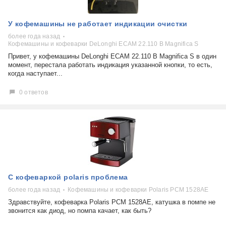
У кофемашины не работает индикации очистки
более года назад
Кофемашины и кофеварки DeLonghi ECAM 22.110 B Magnifica S
Привет, у кофемашины DeLonghi ECAM 22.110 B Magnifica S в один
момент, перестала работать индикация указанной кнопки, то есть,
когда наступает...
0 ответов
С кофеваркой polaris проблема
более года назад
Кофемашины и кофеварки Polaris PCM 1528AE
Здравствуйте, кофеварка Polaris PCM 1528AE, катушка в помпе не
звонится как диод, но помпа качает, как быть?