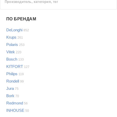
Производитель, категория, тег
Проблемы по производителям
ПО БРЕНДАМ
Выберите...
DeLonghi
852
Samsung
Krups
261
LG
Polaris
253
Sony
Vitek
Bosch
220
Asus
Bosch
133
Lenovo
Показать еще
KITFORT
127
Philips
Philips
Проблемы по категориям
119
Apple
Rondell
99
Indesit
Кофемашины и кофеварки
Jura
75
JBL
Сотовые телефоны
Bork
70
Телевизоры
Redmond
56
Стиральные машины
INHOUSE
50
Планшеты