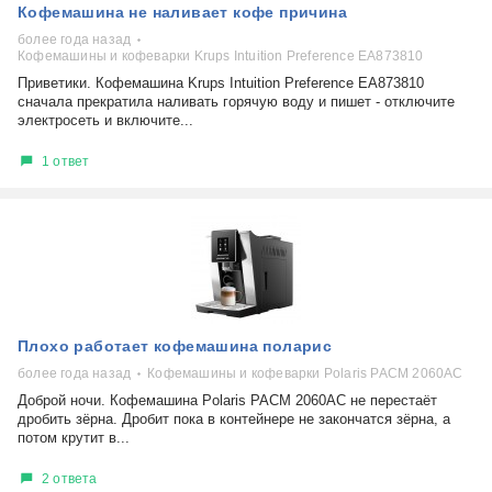
Кофемашина не наливает кофе причина
более года назад
Кофемашины и кофеварки Krups Intuition Preference EA873810
Приветики. Кофемашина Krups Intuition Preference EA873810
сначала прекратила наливать горячую воду и пишет - отключите
электросеть и включите...
1 ответ
Плохо работает кофемашина поларис
более года назад
Кофемашины и кофеварки Polaris PACM 2060AC
Доброй ночи. Кофемашина Polaris PACM 2060AC не перестаёт
дробить зёрна. Дробит пока в контейнере не закончатся зёрна, а
потом крутит в...
2 ответа