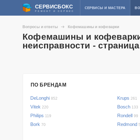
СЕРВИСБОКС
СЕРВИСЫ И МАСТЕРА
ВО
РЕМОНТ И СЕРВИС
Вопросы и ответы
Кофемашины и кофеварки
Кофемашины и кофеварки
неисправности - страница
ПО БРЕНДАМ
DeLonghi
Krups
852
261
Vitek
Bosch
220
133
Philips
Rondell
119
99
Bork
Redmond
70