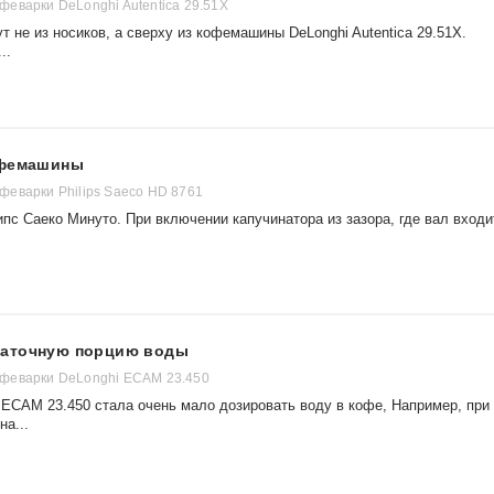
еварки DeLonghi Autentica 29.51X
т не из носиков, а сверху из кофемашины DeLonghi Autentica 29.51X.
..
офемашины
еварки Philips Saeco HD 8761
пс Саеко Минуто. При включении капучинатора из зазора, где вал входи
таточную порцию воды
феварки DeLonghi ECAM 23.450
ECAM 23.450 стала очень мало дозировать воду в кофе, Например, при
на...