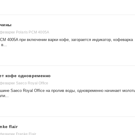
ичины
феварки Polaris PCM 4005A
PCM 4005A при включении варки кофе, загорается индикатор, кофеварка
в...
ет кофе одновременно
еварки Saeco Royal Office
шине Saeco Royal Office на пролив воды, одновременно начинает молот
ли...
ke flair
еварки Franke Flair