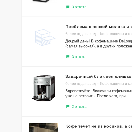
3 ответа
Проблема с пенкой молока и
более года назад
Кофемашины и ко
Добрый день! В кофемашине DeLongh
(самая высокая), а в других положен
3 ответа
Заварочный блок сел слишком
более года назад
Кофемашины и ко
Здравствуйте. Включили кофемашину
уже не вставить. После чего, при...
2 ответа
Кофе течёт не из носиков, а