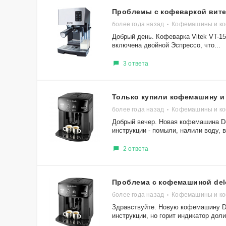
Проблемы с кофеваркой вите
более года назад
Кофемашины и коф
Добрый день. Кофеварка Vitek VT-1
включена двойной Эспрессо, что...
3 ответа
Только купили кофемашину и
более года назад
Кофемашины и ко
Добрый вечер. Новая кофемашина De
инструкции - помыли, налили воду, 
2 ответа
Проблема с кофемашиной del
более года назад
Кофемашины и коф
Здравствуйте. Новую кофемашину D
инструкции, но горит индикатор доли