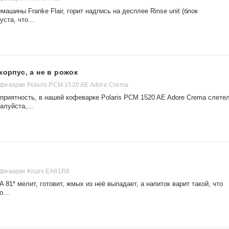
шины Franke Flair, горит надпись на десплее Rinse unit (блок
ста, что...
корпус, а не в рожок
еварки Polaris PCM 1520 AE Adore Crema
приятность, в нашей кофеварке Polaris PCM 1520 AE Adore Crema слете
алуйста,...
феварки Krups EA81R8
81* мелит, готовит, жмых из неё выпадает, а напиток варит такой, что
...