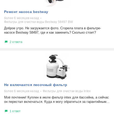
Холодильники
Показать еще
Микроволновые печи
Проблемы по тегам
Ремонт насоса bestway
Посудомоечные машины
более 6 месяцев назад
Наушники
Выберите...
Фильтры для очистки воды Bestway 58497 BW
Пылесосы
Доброе утро. Не загружается фото. Сгорела плата в фильтре-
не включается
насосе Bestway 58497, где и как заменить? Сколько стоит?
стоимость замены
2 ответа
не заряжается
самопроизвольное выключение
возможность ремонта
самостоятельный ремонт
Показать еще
консультация
выдает ошибку
плохо работает
Не включается песочный фильтр
решение проблемы
более 6 месяцев назад
Фильтры для очистки воды Intex
Моё почтение! Куплен в июле фильтр intex для бассейна, а сейчас
он перестал включаться. Куда я могу обратиться за гарантийным...
1 ответ