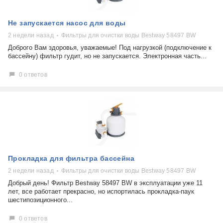
Холодильники
Показать еще
Микроволновые печи
Проблемы по тегам
Не запускается насос для воды
Посудомоечные машины
2 недели назад
Фильтры для очистки воды Bestway 58497 BW
Наушники
Выберите...
Доброго Вам здоровья, уважаемые! Под нагрузкой (подключение к
Пылесосы
бассейну) фильтр гудит, но не запускается. Электронная часть...
не включается
стоимость замены
0 ответов
не заряжается
самопроизвольное выключение
возможность ремонта
самостоятельный ремонт
Показать еще
консультация
выдает ошибку
плохо работает
Прокладка для фильтра бассейна
решение проблемы
2 недели назад
Фильтры для очистки воды Bestway 58497 BW
Добрый день! Фильтр Bestway 58497 BW в эксплуатации уже 11
лет, все работает прекрасно, но испортилась прокладка-паук
шестипозиционного...
0 ответов