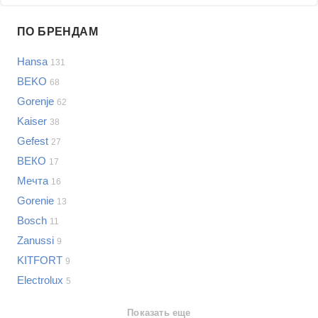
Проблемы по производителям
ПО БРЕНДАМ
Выберите...
Hansa
131
Samsung
BEKO
68
LG
Gorenje
62
Sony
Kaiser
Bosch
38
Asus
Gefest
27
Lenovo
Показать еще
ВЕКО
17
Philips
Мечта
Проблемы по категориям
16
Apple
Gorenie
13
Indesit
Электроплиты
Bosch
11
JBL
Сотовые телефоны
Zanussi
9
Телевизоры
KITFORT
9
Стиральные машины
Electrolux
5
Планшеты
Ноутбуки
Показать еще