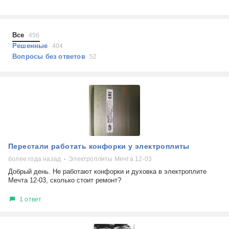
Холодильники
Показать еще
Микроволновые печи
Проблемы по тегам
Посудомоечные машины
Все
456
Наушники
Выберите...
Решенные
404
Пылесосы
Вопросы без ответов
52
не включается
стоимость замены
не заряжается
самопроизвольное выключение
возможность ремонта
самостоятельный ремонт
Показать еще
консультация
Перестали работать конфорки у электроплиты
выдает ошибку
плохо работает
более года назад
Электроплиты Мечта 12-03​
решение проблемы
Добрый день. Не работают конфорки и духовка в электроплите
Мечта 12-03​, сколько стоит ремонт?
1 ответ