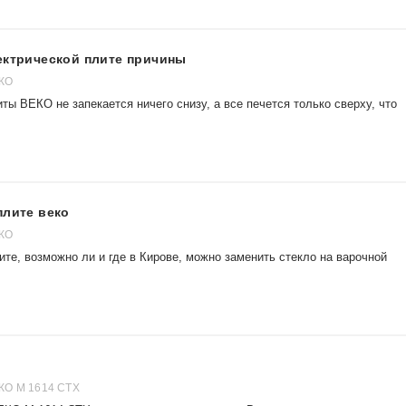
ектрической плите причины
ЕКО
ты ВЕКО не запекается ничего снизу, а все печется только сверху, что
плите веко
ЕКО
те, возможно ли и где в Кирове, можно заменить стекло на варочной
КО M 1614 CTX