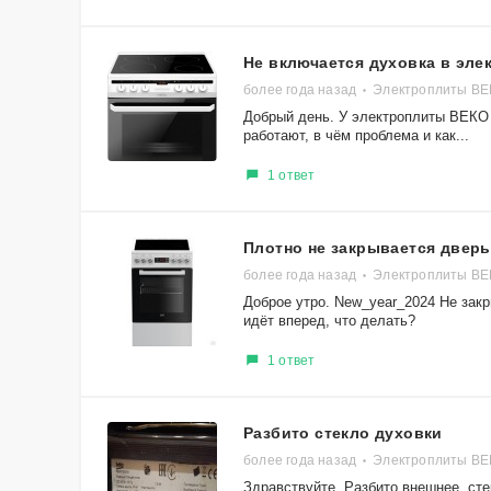
Не включается духовка в эле
более года назад
Электроплиты ВЕ
Добрый день. У электроплиты ВЕКО 
работают, в чём проблема и как...
1 ответ
Плотно не закрывается дверь
более года назад
Электроплиты В
Доброе утро. New_year_2024 Не зак
идёт вперед, что делать?
1 ответ
Разбито стекло духовки
более года назад
Электроплиты В
Здравствуйте. Разбито внешнее, ст