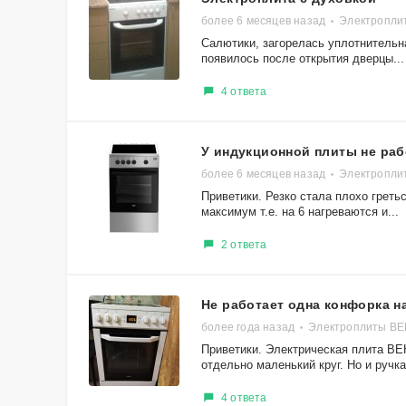
более 6 месяцев назад
Электропли
Салютики, загорелась уплотнительн
появилось после открытия дверцы...
4 ответа
У индукционной плиты не раб
более 6 месяцев назад
Электропли
Приветики. Резко стала плохо грет
максимум т.е. на 6 нагреваются и...
2 ответа
Не работает одна конфорка н
более года назад
Электроплиты ВЕ
Приветики. Электрическая плита ВЕ
отдельно маленький круг. Но и ручка.
4 ответа