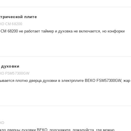
ктрической плите
КО CM 68200
CM 68200 не работает таймер и духовка не включается, но конфорки
 духовки
ЕКО FSM57300GW
рывается плотно дверца духовки в электрплите ВЕКО FSM57300GW, жар
ЕКО
екло дверцы духовки ВЕКО, подскажите, пожалуйста, где можно