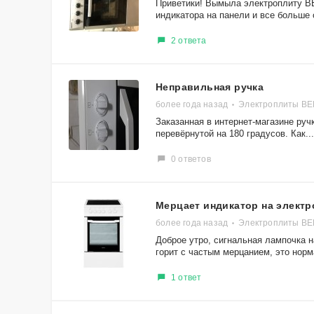
Приветики! Вымыла электроплиту ВЕ
индикатора на панели и все больше о
2 ответа
Неправильная ручка
более года назад
Электроплиты В
Заказанная в интернет-магазине ру
перевёрнутой на 180 градусов. Как...
0 ответов
Мерцает индикатор на электр
более года назад
Электроплиты ВЕ
Доброе утро, сигнальная лампочка
горит с частым мерцанием, это нор
1 ответ