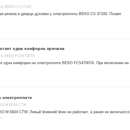
ты ВЕКО CS 47100
ая резина в дверце духовки у электроплиты ВЕКО CS 47100. Пламя
отает одна конфорка причина
ты ВЕКО FCS47007A
ься одна комфорка на электроплите ВЕКО FCS47007A. При включении на
а электроплите
КО M 6604 CTW
КО M 6604 CTW. Левый ближний блин не работает, а ранее не включался
..