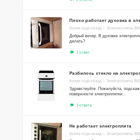
Плохо работает духовка в эл
более года назад
Электроплиты В
Добрый вечер. В духовке электропли
делать?
1 ответ
Разбилось стекло на электро
более года назад
Электроплиты В
Здравствуйте. Пожалуйста, подскажи
поверхности электроплитки...
3 ответа
Не работает электроплита
более года назад
Электроплиты ВЕ