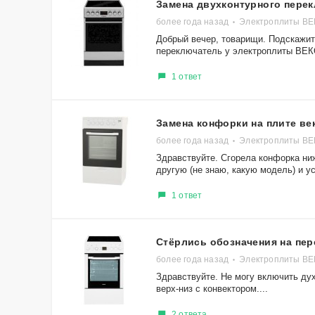
Замена двухконтурного пере
более года назад
Электроплиты ВЕ
Добрый вечер, товарищи. Подскажит
переключатель у электроплиты ВЕ
1 ответ
Замена конфорки на плите ве
более года назад
Электроплиты В
Здравствуйте. Сгорела конфорка н
другую (не знаю, какую модель) и ус
1 ответ
Стёрлись обозначения на пе
более года назад
Электроплиты В
Здравствуйте. Не могу включить ду
верх-низ с конвектором....
2 ответа