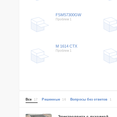
FSM57300GW
Проблем 1
M 1614 CTX
Проблем 1
Все
Решенные
Вопросы без ответов
17
16
1
Электроплита с духовкой