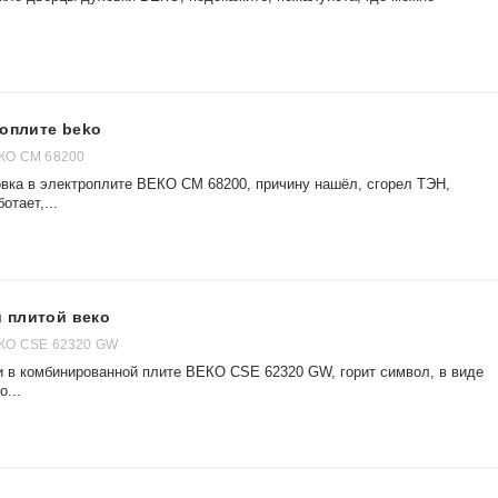
роплите beko
КО CM 68200
овка в электроплите ВЕКО CM 68200, причину нашёл, сгорел ТЭН,
отает,...
 плитой веко
КО CSE 62320 GW
и в комбинированной плите ВЕКО CSE 62320 GW, горит символ, в виде
о...