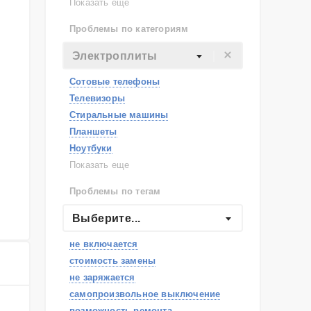
Lenovo
Показать еще
Philips
Проблемы по категориям
Apple
Indesit
Электроплиты
JBL
Сотовые телефоны
Телевизоры
Стиральные машины
Планшеты
Ноутбуки
Холодильники
Показать еще
Микроволновые печи
Проблемы по тегам
Посудомоечные машины
Наушники
Выберите...
Пылесосы
не включается
стоимость замены
не заряжается
самопроизвольное выключение
возможность ремонта