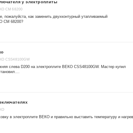
ключателя у электроплиты
КО CM 68200
е, пожалуйста, как заменить двухконтурный утапливаемый
КО CM 68200?
ко
ЕКО CSS48100GW
ижняя слева D200 на электроплите ВЕКО CSS48100GW. Мастер купил
тановил....
реключателях
ЕКО
ховку в электроплите ВЕКО и правильно выставить температуру и нагре