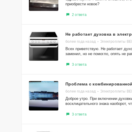
приобрести новое?
2 ответа
Не работает духовка в элект
более года назад
Электроплиты ВЕ
Всех приветствую. Не работает дух
заменил, но не помогло, опять не раб
3 ответа
Проблема с комбинированной
более года назад
Электроплиты ВЕ
Доброе утро. При включении духовк
восклицательного знака наоборот, чт
3 ответа