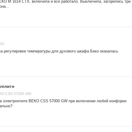
КО M 1614 CTX, включила и все работало. Выключила, загорелись три
на...
ЕКО
чка регулировки температуры для духового шкафа Беко оказалась
оплите
КО CSS 57000 GW
 на электроплите ВЕКО CSS 57000 GW при включении любой конфорки
мально?