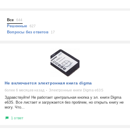
Холодильники
Показать еще
Микроволновые печи
Проблемы по тегам
Посудомоечные машины
Все
644
Наушники
Выберите...
Решенные
627
Пылесосы
Вопросы без ответов
17
не включается
стоимость замены
не заряжается
самопроизвольное выключение
возможность ремонта
самостоятельный ремонт
Показать еще
консультация
Не включается электронная книга digma
выдает ошибку
плохо работает
более 6 месяцев назад
Электронные книги Digma е63S
решение проблемы
Здравствуйте! Не работает центральная кнопка у эл. книги Digma
е63S. Все листает и загружается без проблем, но открыть книгу не
могу. Что...
1 ответ