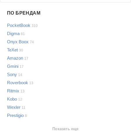
Проблемы по производителям
ПО БРЕНДАМ
Выберите...
PocketBook
310
Samsung
Digma
81
LG
Onyx Boox
74
Sony
TeXet
Bosch
30
Asus
Amazon
17
Lenovo
Показать еще
Gmini
17
Philips
Sony
Проблемы по категориям
14
Apple
Roverbook
13
Indesit
Электронные книги
Ritmix
13
JBL
Сотовые телефоны
Kobo
12
Телевизоры
Wexler
11
Стиральные машины
Prestigio
8
Планшеты
Ноутбуки
Показать еще