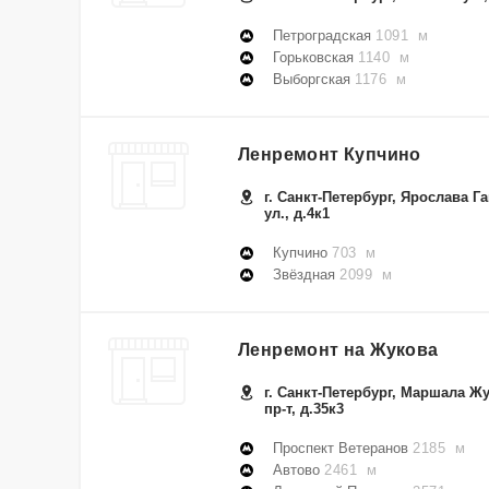
Петроградская
1091 м
Горьковская
1140 м
Выборгская
1176 м
Ленремонт Купчино
г. Санкт-Петербург, Ярослава Г
ул., д.4к1
Купчино
703 м
Звёздная
2099 м
Ленремонт на Жукова
г. Санкт-Петербург, Маршала Ж
пр-т, д.35к3
Проспект Ветеранов
2185 м
Автово
2461 м