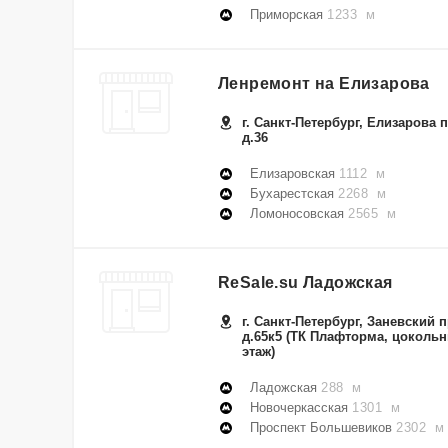
Приморская
1233 м
Ленремонт на Елизарова
г. Санкт-Петербург, Елизарова п
д.36
Елизаровская
1112 м
Бухарестская
2268 м
Ломоносовская
2565 м
ReSale.su Ладожская
г. Санкт-Петербург, Заневский п
д.65к5 (ТК Плафторма, цоколь
этаж)
Ладожская
288 м
Новочеркасская
1301 м
Проспект Большевиков
2302 м