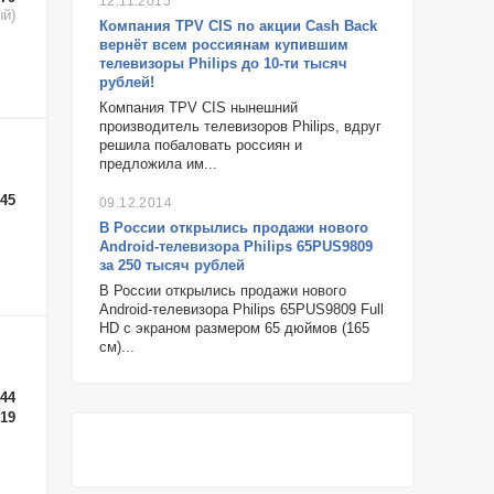
12.11.2015
ый)
Компания TPV CIS по акции Cash Back
вернёт всем россиянам купившим
телевизоры Philips до 10-ти тысяч
рублей!
Компания TPV CIS нынешний
производитель телевизоров Philips, вдруг
решила побаловать россиян и
предложила им...
-45
09.12.2014
В России открылись продажи нового
Android-телевизора Philips 65PUS9809
за 250 тысяч рублей
В России открылись продажи нового
Android-телевизора Philips 65PUS9809 Full
HD с экраном размером 65 дюймов (165
см)...
-44
-19