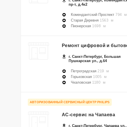
г. Санкт-Петербург, Комендантс
пр-т, д.4к2
Комендантский Проспект
794 м
Старая Деревня
1563 м
Пионерская
1698 м
Ремонт цифровой и бытово
г. Санкт-Петербург, Большая
Пушкарская ул., д.64
Петроградская
219 м
Горьковская
1005 м
Чкаловская
1180 м
АВТОРИЗОВАННЫЙ СЕРВИСНЫЙ ЦЕНТР PHILIPS
АС-сервис на Чапаева
г. Санкт-Петербург, Чапаева ул.,