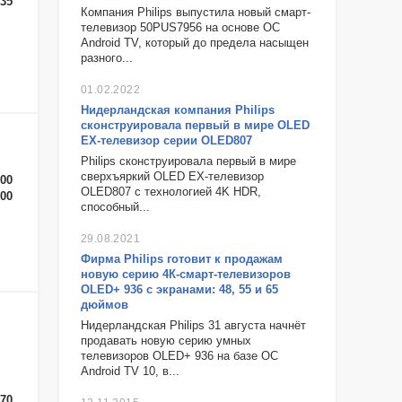
-35
Компания Philips выпустила новый смарт-
телевизор 50PUS7956 на основе ОС
Android TV, который до предела насыщен
разного...
01.02.2022
Нидерландская компания Philips
сконструировала первый в мире OLED
EX-телевизор серии OLED807
Philips сконструировала первый в мире
сверхъяркий OLED EX-телевизор
-00
OLED807 с технологией 4K HDR,
-00
способный...
29.08.2021
Фирма Philips готовит к продажам
новую серию 4К-смарт-телевизоров
OLED+ 936 с экранами: 48, 55 и 65
дюймов
Нидерландская Philips 31 августа начнёт
продавать новую серию умных
телевизоров OLED+ 936 на базе ОС
Android TV 10, в...
-70