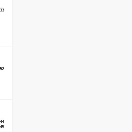
-33
52
-44
-45