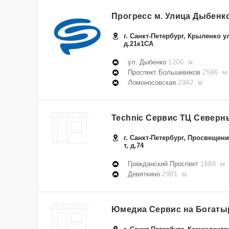
Прогресс м. Улица Дыбенк
г. Санкт-Петербург, Крыленко ул
д.21к1СА
ул. Дыбенко
1206 м
Проспект Большевиков
2596 м
Ломоносовская
2942 м
Technic Сервис ТЦ Северн
г. Санкт-Петербург, Просвещени
т, д.74
Гражданский Проспект
1684 м
Девяткино
2991 м
Юмедиа Сервис на Богаты