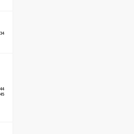
-34
-44
-45