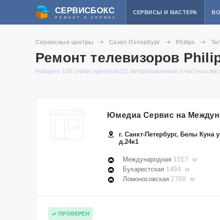
СЕРВИСБОКС
СЕРВИСЫ И МАСТЕРА
ВО
РЕМОНТ И СЕРВИС
Сервисные центры
Санкт-Петербург
Philips
Те
Ремонт телевизоров Phili
Найдено 100 сервис-центров (10 авторизованных) и частных ма
Юмедиа Сервис на Между
г. Санкт-Петербург, Белы Куна у
д.24к1
Международная
1017 м
Бухарестская
1494 м
Ломоносовская
2788 м
ПРОВЕРЕН