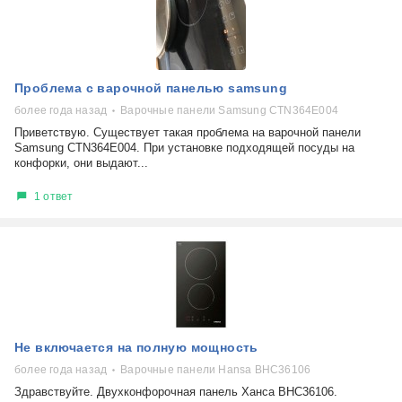
Проблема с варочной панелью samsung
более года назад
Варочные панели Samsung CTN364E004
Приветствую. Существует такая проблема на варочной панели
Samsung CTN364E004. При установке подходящей посуды на
конфорки, они выдают...
1 ответ
Не включается на полную мощность
более года назад
Варочные панели Hansa BHC36106
Здравствуйте. Двухконфорочная панель Ханса BHC36106.