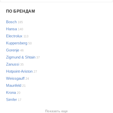
Проблемы по производителям
ПО БРЕНДАМ
Выберите...
Bosch
185
Samsung
Hansa
140
LG
Electrolux
113
Sony
Kuppersberg
Bosch
50
Asus
Gorenje
46
Lenovo
Показать еще
Zigmund & Shtain
37
Philips
Zanussi
Проблемы по категориям
35
Apple
Hotpoint-Ariston
27
Indesit
Варочные панели
Weissgauff
24
JBL
Сотовые телефоны
Maunfeld
21
Телевизоры
Krona
20
Стиральные машины
Simfer
17
Планшеты
Ноутбуки
Показать еще