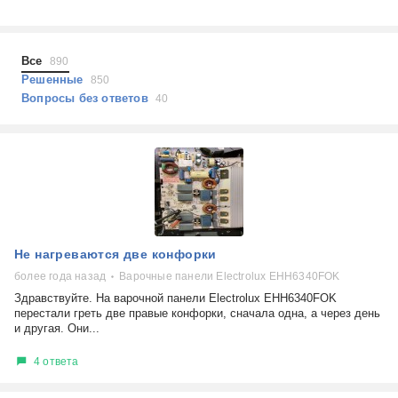
Холодильники
Показать еще
Микроволновые печи
Проблемы по тегам
Посудомоечные машины
Все
890
Наушники
Выберите...
Решенные
850
Пылесосы
Вопросы без ответов
40
не включается
стоимость замены
не заряжается
самопроизвольное выключение
возможность ремонта
самостоятельный ремонт
Показать еще
консультация
Не нагреваются две конфорки
выдает ошибку
плохо работает
более года назад
Варочные панели Electrolux EHH6340FOK
решение проблемы
Здравствуйте. На варочной панели Electrolux EHH6340FOK
перестали греть две правые конфорки, сначала одна, а через день
и другая. Они...
4 ответа