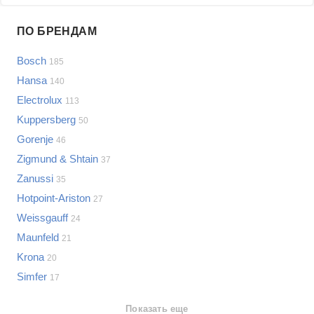
Проблемы по производителям
ПО БРЕНДАМ
Выберите...
Bosch
185
Samsung
Hansa
140
LG
Electrolux
113
Sony
Kuppersberg
Bosch
50
Asus
Gorenje
46
Lenovo
Показать еще
Zigmund & Shtain
37
Philips
Zanussi
Проблемы по категориям
35
Apple
Hotpoint-Ariston
27
Indesit
Варочные панели
Weissgauff
24
JBL
Сотовые телефоны
Maunfeld
21
Телевизоры
Krona
20
Стиральные машины
Simfer
17
Планшеты
Ноутбуки
Показать еще