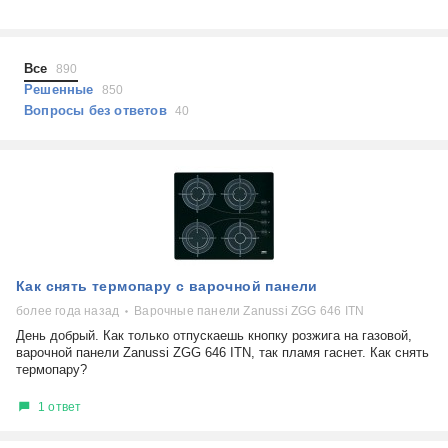
Холодильники
Показать еще
Микроволновые печи
Проблемы по тегам
Посудомоечные машины
Все
890
Наушники
Выберите...
Решенные
850
Пылесосы
Вопросы без ответов
40
не включается
стоимость замены
не заряжается
самопроизвольное выключение
возможность ремонта
самостоятельный ремонт
Показать еще
консультация
Как снять термопару с варочной панели
выдает ошибку
плохо работает
более года назад
Варочные панели Zanussi ZGG 646 ITN
решение проблемы
День добрый. Как только отпускаешь кнопку розжига на газовой,
варочной панели Zanussi ZGG 646 ITN, так пламя гаснет. Как снять
термопару?
1 ответ