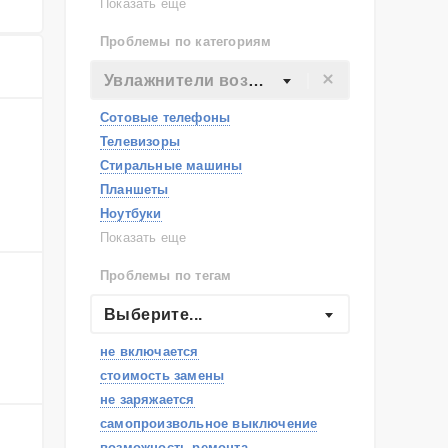
Lenovo
Показать еще
Philips
Проблемы по категориям
Apple
Indesit
Увлажнители воздуха
JBL
Сотовые телефоны
Телевизоры
Стиральные машины
Планшеты
Ноутбуки
Холодильники
Показать еще
Микроволновые печи
Проблемы по тегам
Посудомоечные машины
Наушники
Выберите...
Пылесосы
не включается
стоимость замены
не заряжается
самопроизвольное выключение
возможность ремонта