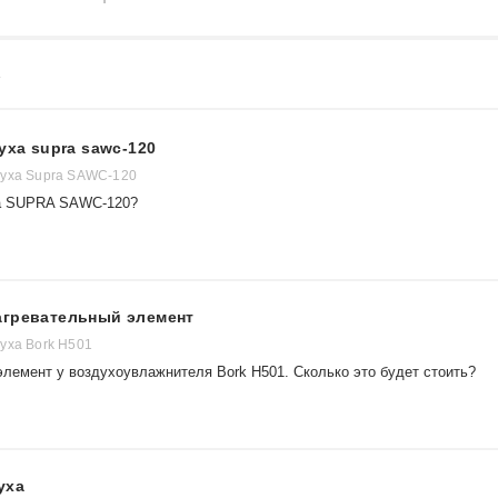
4
уха supra sawc-120
духа Supra SAWC-120
уха SUPRA SAWC-120?
агревательный элемент
уха Bork H501
элемент у воздухоувлажнителя Bork H501. Сколько это будет стоить?
уха