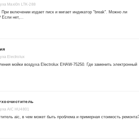
уха Maxi0n LTK-288
 При включении издает писк и мигает индикатор "break". Можно ли
Если нет,...
ия
ха Electrolux
ления мойки воздуха Electrolux EHAW-75250. Где заменить электронный
ухоочиститель
уха AIC HU4801
титель aic, в чем может быть проблема и примерная стоимость ремонта