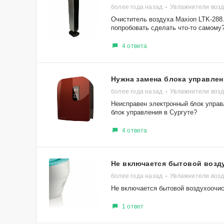
более года назад
Увлажнители возд
Очиститель воздуха Maxion LTK-288.
попробовать сделать что-то самому? 
4 ответа
Нужна замена блока управлен
более года назад
Увлажнители возду
Неисправен электронный блок управ
блок управления в Сургуте?
4 ответа
Не включается бытовой возд
более года назад
Увлажнители возд
Не включается бытовой воздухоочис
1 ответ