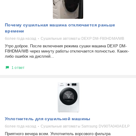
Почему сушильная машина отключается раньше
времени
более года назад
Сушильные автоматы DEXP DM-F80HDMA/WB
Утро доброе. После включения режима сушки машина DEXP DM-
F8HDMA/WB через минуту работы отключается полностью. Каких-
либо ошибок на дисплей...
1 ответ
Уплотнитель для сушильной машины
более года назад
Сушильные автоматы Samsung DV90TA040AE/LP
Приятного вечера всем. Уплотнитель ворсового фильтра