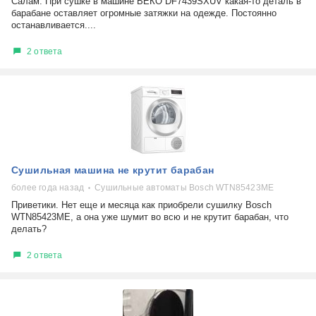
Салам. При сушке в машине ВЕКО DF7439SXUV какая-то деталь в
барабане оставляет огромные затяжки на одежде. Постоянно
останавливается....
2 ответа
Сушильная машина не крутит барабан
более года назад
Сушильные автоматы Bosch WTN85423ME
Приветики. Нет еще и месяца как приобрели сушилку Bosch
WTN85423ME, а она уже шумит во всю и не крутит барабан, что
делать?
2 ответа