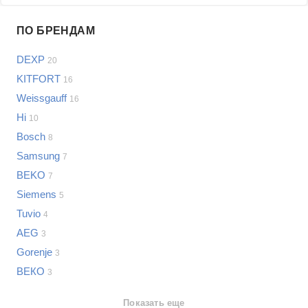
Проблемы по производителям
ПО БРЕНДАМ
Выберите...
DEXP
20
Samsung
KITFORT
16
LG
Weissgauff
16
Sony
Hi
Bosch
10
Asus
Bosch
8
Lenovo
Показать еще
Samsung
7
Philips
BEKO
Проблемы по категориям
7
Apple
Siemens
5
Indesit
Сушильные автоматы
Tuvio
4
JBL
Сотовые телефоны
AEG
3
Телевизоры
Gorenje
3
Стиральные машины
ВЕКО
3
Планшеты
Ноутбуки
Показать еще