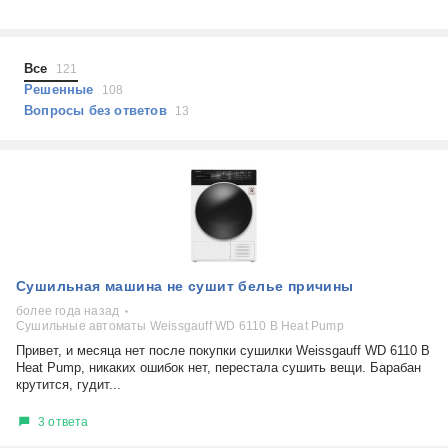
Холодильники
Показать еще
Микроволновые печи
Проблемы по тегам
Посудомоечные машины
Все
121
Наушники
Выберите...
Решенные
108
Пылесосы
Вопросы без ответов
13
не включается
стоимость замены
не заряжается
самопроизвольное выключение
возможность ремонта
самостоятельный ремонт
Показать еще
консультация
Сушильная машина не сушит белье причины
выдает ошибку
плохо работает
более года назад
Сушильные автоматы Weissgauff WD 6110 B Heat Pump
решение проблемы
Привет, и месяца нет после покупки сушилки Weissgauff WD 6110 B
Heat Pump, никаких ошибок нет, перестала сушить вещи. Барабан
крутится, гудит...
3 ответа