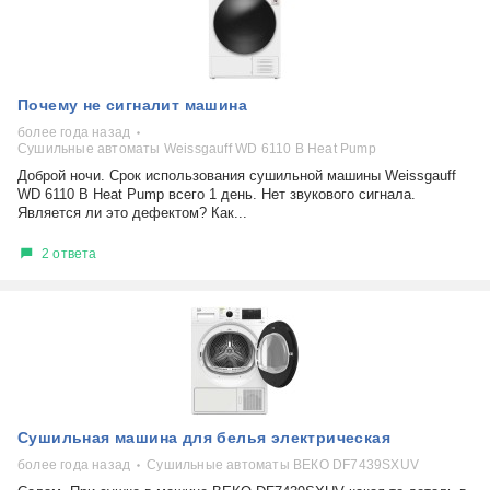
Почему не сигналит машина
более года назад
Сушильные автоматы Weissgauff WD 6110 B Heat Pump
Доброй ночи. Срок использования сушильной машины Weissgauff
WD 6110 B Heat Pump всего 1 день. Нет звукового сигнала.
Является ли это дефектом? Как...
2 ответа
Сушильная машина для белья электрическая
более года назад
Сушильные автоматы ВЕКО DF7439SXUV