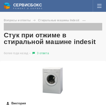
СЕРВИСБОКС
РЕМОНТ И СЕРВИС
ВОЙТИ
Вопросы и ответы
Стиральные машины Indesit
Я забыл пароль
WISN 100
Стук при отжиме в стиральной машине indesit
СЕРВИСЫ И МАСТЕРА
Стук при отжиме в
Регистрация
стиральной машине indesit
ВОПРОСЫ И ОТВЕТЫ
более года назад
3 ответа
СТАТЬИ О РЕМОНТЕ
НОВОСТИ
ДОБАВИТЬ СЕРВИСНЫЙ ЦЕНТР ИЛИ ЧАСТНОГО МАСТЕРА
ЗАДАТЬ ВОПРОС МАСТЕРАМ
Виктория