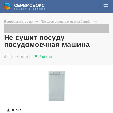
СЕРВИСБОКС
РЕМОНТ И СЕРВИС
ВОЙТИ
Вопросы и ответы
Посудомоечные машины Candy
Я забыл пароль
CDP 4609
Не сушит посуду посудомоечная машина
СЕРВИСЫ И МАСТЕРА
Не сушит посуду
Регистрация
посудомоечная машина
ВОПРОСЫ И ОТВЕТЫ
более года назад
2 ответа
СТАТЬИ О РЕМОНТЕ
НОВОСТИ
ДОБАВИТЬ СЕРВИСНЫЙ ЦЕНТР ИЛИ ЧАСТНОГО МАСТЕРА
ЗАДАТЬ ВОПРОС МАСТЕРАМ
Юлия