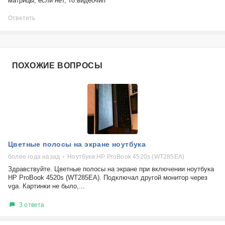
матрицы, если нет, то видеочип
Ответить
ПОХОЖИЕ ВОПРОСЫ
Цветные полосы на экране ноутбука
более года назад
Ноутбуки HP ProBook 4520s (WT285EA)
Здравствуйте. Цветные полосы на экране при включении ноутбука
HP ProBook 4520s (WT285EA). Подключал другой монитор через
vga. Картинки не было,...
3 ответа