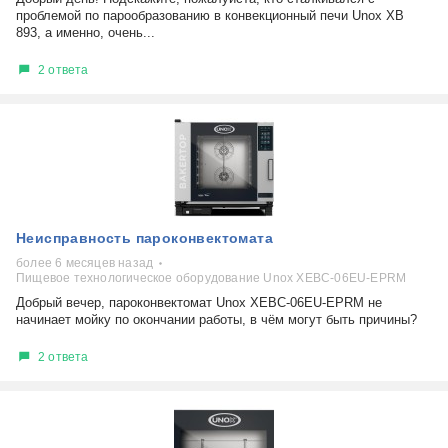
Холодильники
Показать еще
проблемой по парообразованию в конвекционный печи Unox XB
Микроволновые печи
893, а именно, очень...
Проблемы по тегам
Посудомоечные машины
2 ответа
Наушники
Выберите...
Пылесосы
не включается
стоимость замены
не заряжается
самопроизвольное выключение
возможность ремонта
Неисправность пароконвектомата
самостоятельный ремонт
Показать еще
консультация
более 6 месяцев назад
Пищевое технологическое оборудование Unox XEBC-06EU-EPRM
выдает ошибку
Добрый вечер, пароконвектомат Unox XEBC-06EU-EPRM не
плохо работает
начинает мойку по окончании работы, в чём могут быть причины?
решение проблемы
2 ответа