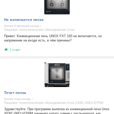
Не включается печка
более 6 месяцев назад
Пищевое технологическое оборудование Unox
Привет. Конвекционная печь UNOX FXT 193 не включается, но
напряжение на входе есть, в чём причины?
1 ответ
Течет печка
более года назад
Пищевое технологическое оборудование Unox XEBC-06EU-EPRM
Здравствуйте. При программе выпечка из конвекционной печи Unox
XEBC-06EU-EPRM начинает капать химия с распылителя, как