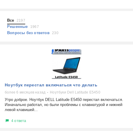
Холодильники
Показать еще
Микроволновые печи
Проблемы по тегам
Посудомоечные машины
Все
2197
Наушники
Выберите...
Решенные
1967
Пылесосы
Вопросы без ответов
230
не включается
стоимость замены
не заряжается
самопроизвольное выключение
возможность ремонта
самостоятельный ремонт
Показать еще
консультация
Ноутбук перестал включаться что делать
выдает ошибку
плохо работает
более 6 месяцев назад
Ноутбуки Dell Latitude E5450
решение проблемы
Утро доброе. Ноутбук DELL Latitude E5450 перестал включаться.
Изначально работал, но были проблемы с клавиатурой и нижней
левой клавишей...
4 ответа