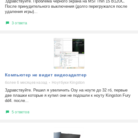
Здравствуйте. Проблема чёрного экрана на MSI Thin 15 B12UC.
После принудительного выключения (долго перегружался после
удаления игры)...
3 ответа
Компьютер не видит видеоадаптер
более 6 месяцев назад
Ноутбуки Kingston
Здравствуйте. Решил я увеличить Озу на ноуте до 32 гб, первые
две плашки которые я купил они не подошли к ноуту Kingston Fury
dd4. после...
5 ответов