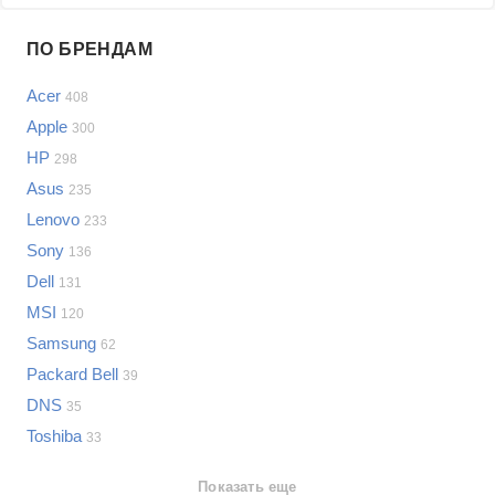
Проблемы по производителям
ПО БРЕНДАМ
Выберите...
Acer
408
Samsung
Apple
300
LG
HP
298
Sony
Asus
Bosch
235
Asus
Lenovo
233
Lenovo
Показать еще
Sony
136
Philips
Dell
Проблемы по категориям
131
Apple
MSI
120
Indesit
Ноутбуки
Samsung
62
JBL
Сотовые телефоны
Packard Bell
39
Телевизоры
DNS
35
Стиральные машины
Toshiba
33
Планшеты
Ноутбуки
Показать еще