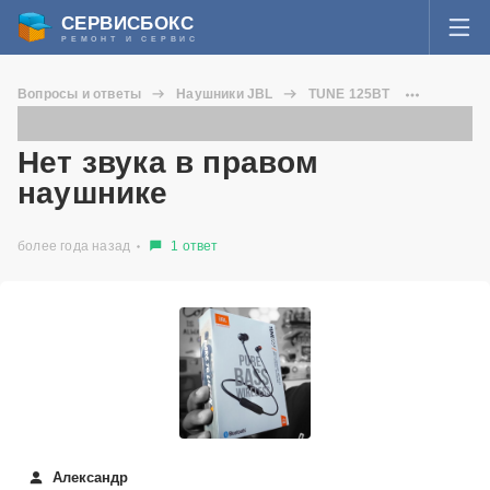
СЕРВИСБОКС
РЕМОНТ И СЕРВИС
ВОЙТИ
Вопросы и ответы
Наушники JBL
TUNE 125BT
Я забыл пароль
Нет звука в правом наушнике
СЕРВИСЫ И МАСТЕРА
Нет звука в правом
Регистрация
наушнике
ВОПРОСЫ И ОТВЕТЫ
более года назад
1 ответ
СТАТЬИ О РЕМОНТЕ
НОВОСТИ
ДОБАВИТЬ СЕРВИСНЫЙ ЦЕНТР ИЛИ ЧАСТНОГО МАСТЕРА
ЗАДАТЬ ВОПРОС МАСТЕРАМ
Александр