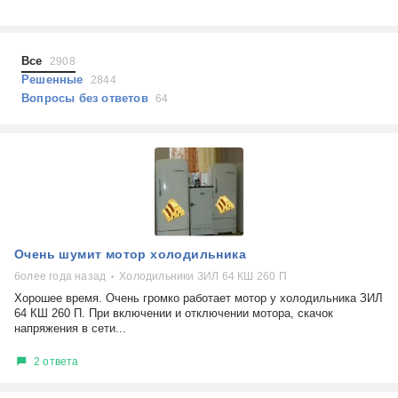
Холодильники
Показать еще
Микроволновые печи
Проблемы по тегам
Посудомоечные машины
Все
2908
Наушники
Выберите...
Решенные
2844
Пылесосы
Вопросы без ответов
64
не включается
стоимость замены
не заряжается
самопроизвольное выключение
возможность ремонта
самостоятельный ремонт
Показать еще
консультация
Очень шумит мотор холодильника
выдает ошибку
плохо работает
более года назад
Холодильники ЗИЛ 64 КШ 260 П
решение проблемы
Хорошее время. Очень громко работает мотор у холодильника ЗИЛ
64 КШ 260 П. При включении и отключении мотора, скачок
напряжения в сети...
2 ответа