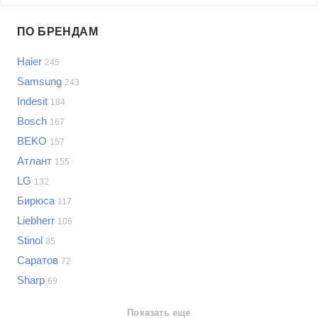
Проблемы по производителям
ПО БРЕНДАМ
Выберите...
Haier
245
Samsung
Samsung
243
LG
Indesit
184
Sony
Bosch
Bosch
167
Asus
BEKO
157
Lenovo
Показать еще
Атлант
155
Philips
LG
Проблемы по категориям
132
Apple
Бирюса
117
Indesit
Холодильники
Liebherr
106
JBL
Сотовые телефоны
Stinol
85
Телевизоры
Саратов
72
Стиральные машины
Sharp
69
Планшеты
Ноутбуки
Показать еще