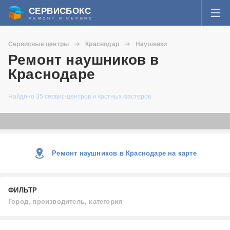
СЕРВИСБОКС
РЕМОНТ И СЕРВИС
ВОЙТИ
Сервисные центры
Краснодар
Наушники
Я забыл пароль
Ремонт наушников в
СЕРВИСЫ И МАСТЕРА
Краснодаре
Регистрация
ВОПРОСЫ И ОТВЕТЫ
Найдено 35 сервис-центров и частных мастеров
СТАТЬИ О РЕМОНТЕ
НОВОСТИ
Ремонт наушников в Краснодаре на карте
ДОБАВИТЬ СЕРВИСНЫЙ ЦЕНТР ИЛИ ЧАСТНОГО МАСТЕРА
ФИЛЬТР
ЗАДАТЬ ВОПРОС МАСТЕРАМ
Город, производитель, категория
Город