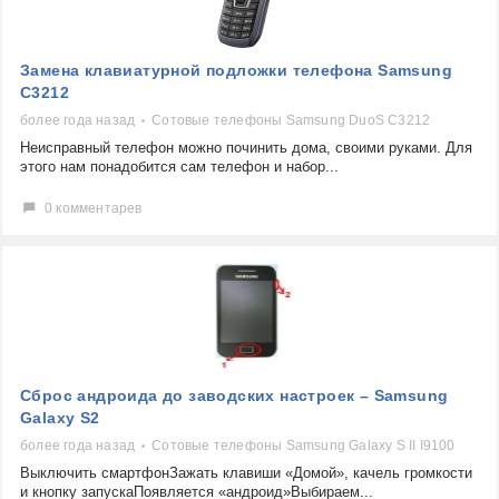
Замена клавиатурной подложки телефона Samsung
C3212
более года назад
Сотовые телефоны Samsung DuoS C3212
Неисправный телефон можно починить дома, своими руками. Для
этого нам понадобится сам телефон и набор...
0 комментарев
Сброс андроида до заводских настроек – Samsung
Galaxy S2
более года назад
Сотовые телефоны Samsung Galaxy S II I9100
Выключить смартфонЗажать клавиши «Домой», качель громкости
и кнопку запускаПоявляется «андроид»Выбираем...