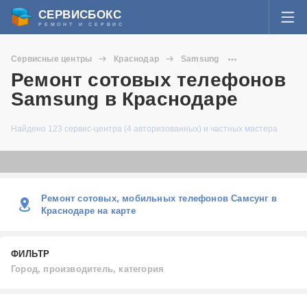
СЕРВИСБОКС
РЕМОНТ И СЕРВИС
ВОЙТИ
Сервисные центры
Краснодар
Samsung
Я забыл пароль
Ремонт сотовых телефонов
Сотовые телефоны
СЕРВИСЫ И МАСТЕРА
Samsung в Краснодаре
Регистрация
ВОПРОСЫ И ОТВЕТЫ
Найдено 123 сервис-центра (4 авторизованных) и частных мастера
СТАТЬИ О РЕМОНТЕ
НОВОСТИ
Ремонт сотовых, мобильных телефонов Самсунг в
Краснодаре на карте
ДОБАВИТЬ СЕРВИСНЫЙ ЦЕНТР ИЛИ ЧАСТНОГО МАСТЕРА
ФИЛЬТР
ЗАДАТЬ ВОПРОС МАСТЕРАМ
Город, производитель, категория
Город